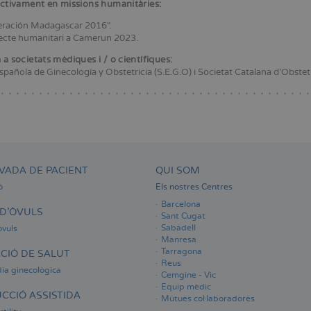
activament en missions humanitàries:
ración Madagascar 2016".
ecte humanitari a Camerun 2023.
a societats mèdiques i / o científiques:
pañola de Ginecología y Obstetricia (S.E.G.O) i Societat Catalana d’Obstetrí
VADA DE PACIENT
QUI SOM
ó
Els nostres Centres
Barcelona
D'ÒVULS
Sant Cugat
Sabadell
òvuls
Manresa
Tarragona
CIÓ DE SALUT
Reus
ia ginecològica
Cemgine - Vic
Equip mèdic
CCIÓ ASSISTIDA
Mútues col·laboradores