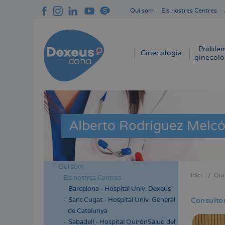
Vés
Qui som
Els nostres Centres
al
Navegación
contingut
superior
cabecera
Proble
Navegación
Ginecologia
ginecolò
principal
Alberto Rodríguez Melc
Qui som
Menú
Inici
Qui
Els nostres Centres
Fil
lateral
Barcelona - Hospital Univ. Dexeus
d'Aria
cabecera
Sant Cugat - Hospital Univ. General
Consultor
de Catalunya
Sabadell - Hospital QuirónSalud del