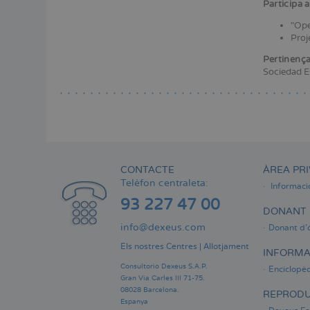
Menú
Participa 
lateral
"Ope
principal
Proj
Pertinença 
Sociedad Es
CONTACTE
ÀREA PRI
Telèfon centraleta:
Informaci
93 227 47 00
DONANT 
info@dexeus.com
Donant d'
Els nostres Centres
|
Allotjament
INFORMA
Consultorio Dexeus S.A.P.
Enciclopèd
Gran Via Carles III 71-75.
08028 Barcelona.
REPRODU
Espanya