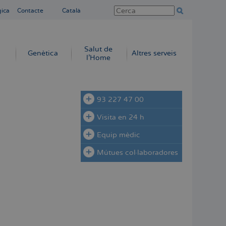
gica
Contacte
Català
Salut de
Genètica
Altres serveis
l'Home
93 227 47 00
Visita en 24 h
Equip mèdic
Mútues col·laboradores