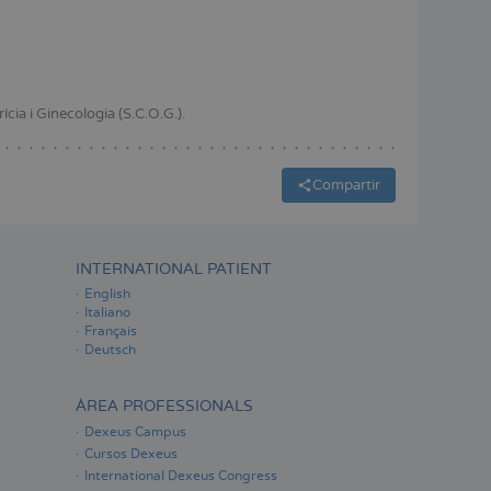
ESPAÑOL
cia i Ginecologia (S.C.O.G.).
Compartir
INTERNATIONAL PATIENT
English
Italiano
Français
Deutsch
ÀREA PROFESSIONALS
Dexeus Campus
Cursos Dexeus
International Dexeus Congress