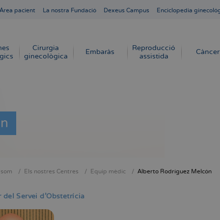
Área pacient
La nostra Fundació
Dexeus Campus
Enciclopedia ginecoló
mes
Cirurgia
Reproducció
Embaràs
Càncer
gics
ginecològica
assistida
ón
 som
Els nostres Centres
Equip mèdic
Alberto Rodríguez Melcón
dna
 del Servei d'Obstetrícia