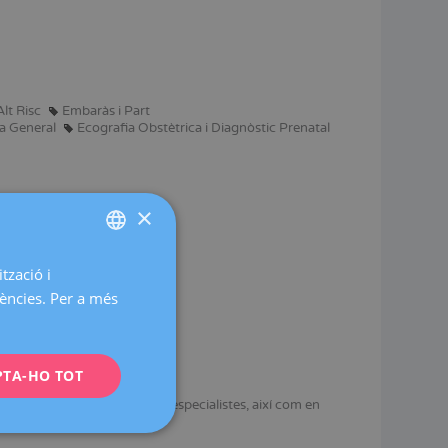
lt Risc
Embaràs i Part
a General
Ecografia Obstètrica i Diagnòstic Prenatal
×
tzació i
SPANISH
rències. Per a més
CATALÀ
ENGLISH
PTA-HO TOT
FRENCH
tal, en la formació de nous especialistes, així com en
DEUTSCH
ITALIANO