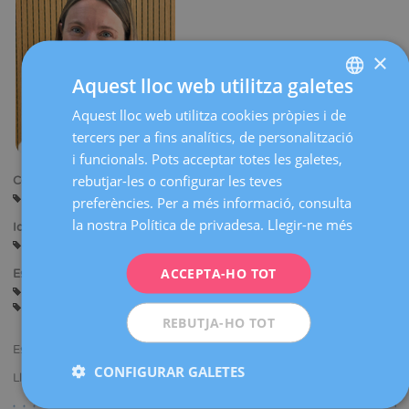
×
Aquest lloc web utilitza galetes
Aquest lloc web utilitza cookies pròpies i de
SPANISH
tercers per a fins analítics, de personalització
CATALÀ
i funcionals. Pots acceptar totes les galetes,
ENGLISH
rebutjar-les o configurar les teves
Centres:
Barcelona
preferències. Per a més informació, consulta
FRENCH
la nostra Política de privadesa.
Llegir-ne més
Idiomes:
DEUTSCH
Castellà
Català
ITALIANO
ACCEPTA-HO TOT
Especialitats:
Embaràs i Part
Ginecologia General
ESPAÑOL
Ecografia Obstètrica i Diagnòstic Prenatal
REBUTJA-HO TOT
Especialista en Ginecologia i Obstetrícia.
CONFIGURAR GALETES
Llicenciada en Medicina i Cirurgia.