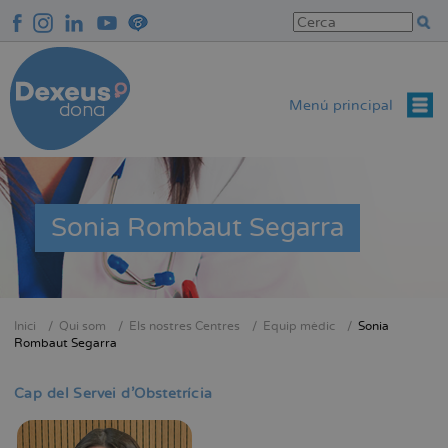
Vés
al
contingut
Menú principal
Sonia Rombaut Segarra
Inici
Qui som
Els nostres Centres
Equip mèdic
Sonia
Fil
Rombaut Segarra
d'Ariadna
Cap del Servei d'Obstetrícia