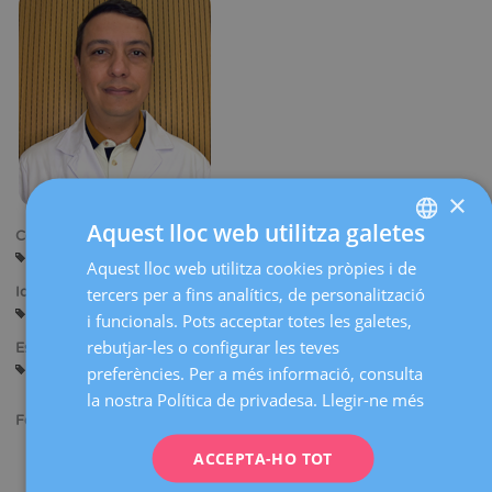
×
Aquest lloc web utilitza galetes
Centres:
Barcelona
Sabadell
Manresa
Aquest lloc web utilitza cookies pròpies i de
SPANISH
tercers per a fins analítics, de personalització
Idiomes:
CATALÀ
Castellà
Anglès
i funcionals. Pots acceptar totes les galetes,
ENGLISH
rebutjar-les o configurar les teves
Especialitats:
Diagnòstic Ginecològic per la Imatge
preferències. Per a més informació, consulta
FRENCH
la nostra Política de privadesa.
Llegir-ne més
DEUTSCH
Formació acadèmica:
ITALIANO
Llicenciat en Medicina i Cirurgia en la Universitat del Nord
ACCEPTA-HO TOT
(Colòmbia).
ESPAÑOL