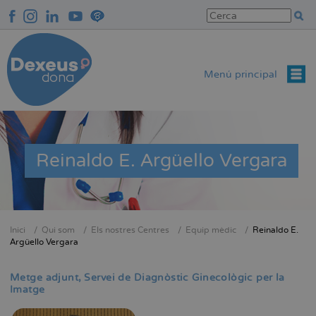
Vés
al
contingut
Menú principal
Reinaldo E. Argüello Vergara
Inici
Qui som
Els nostres Centres
Equip mèdic
Reinaldo E.
Fil
Argüello Vergara
d'Ariadna
Metge adjunt
Servei de Diagnòstic Ginecològic per la
Imatge