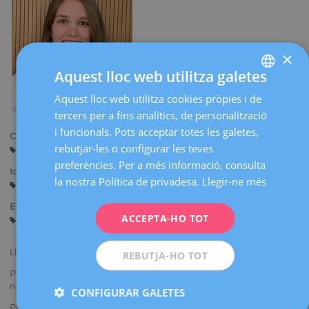
×
Aquest lloc web utilitza galetes
Aquest lloc web utilitza cookies pròpies i de
SPANISH
tercers per a fins analítics, de personalització
CATALÀ
i funcionals. Pots acceptar totes les galetes,
Centres:
ENGLISH
rebutjar-les o configurar les teves
Barcelona
preferències. Per a més informació, consulta
FRENCH
Idiomes:
la nostra Política de privadesa.
Llegir-ne més
Castellà
DEUTSCH
Especialitats:
ITALIANO
ACCEPTA-HO TOT
Guàrdies en sala de parts
ESPAÑOL
Llicenciada en Medicina i Cirurgia.
REBUTJA-HO TOT
Presentació de comunicacions i pòsters en congressos i cursos
nacionals i internacionals.
CONFIGURAR GALETES
Participació en estudis i projectes de recerca.