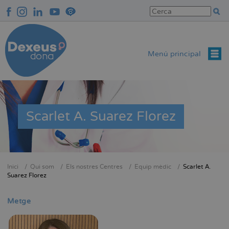
Vés
al
contingut
Menú principal
Scarlet A. Suarez Florez
Inici
Qui som
Els nostres Centres
Equip mèdic
Scarlet A.
Fil
Suarez Florez
d'Ariadna
Metge