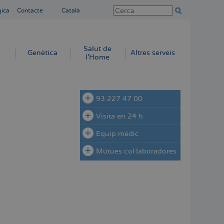
gica
Contacte
Català
Salut de
Genètica
Altres serveis
l'Home
93 227 47 00
Visita en 24 h
Equip mèdic
Mútues col·laboradores