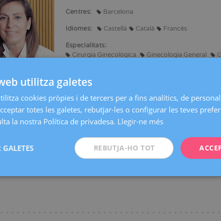
Centres:
Barcelona
Idiomes:
Castellà
Català
Francès
Especialitats:
Cirurgia Ginecològica
Ginecologia General
G
Mastologia (Patologia mamària benigna)
Micro
web utilitza galetes
ilitza cookies pròpies i de tercers per a fins analítics, de personali
n programes d'investigació i docència relacionats amb Patologia mamària i 
cceptar totes les galetes, rebutjar-les o configurar les teves prefe
nacionals i internacionals presentant ponències i comunicacions.
ta la nostra Política de privadesa.
Llegir-ne més
versitari d'Endoscòpia Operatòria en Ginecologia. Universitat de Clermon
a societats mèdiques i / o científiques:
 GALETES
REBUTJA-HO TOT
ACCE
resorera de la Sociedad Española de Senología y Patología Mamaria i de l
 Ginecología y Obstetricia (SEGO), de la Acadèmia de Ciències Mèdiques, d
amària i de la American Association of Gynecologic Laparoscopists.