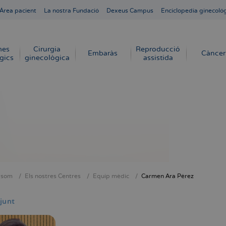
Área pacient
La nostra Fundació
Dexeus Campus
Enciclopedia ginecoló
mes
Cirurgia
Reproducció
Embaràs
Càncer
gics
ginecològica
assistida
 som
Els nostres Centres
Equip mèdic
Carmen Ara Pérez
dna
junt