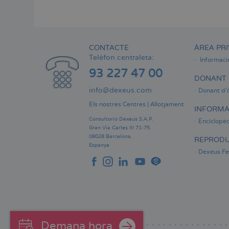
Menú
lateral
principal
CONTACTE
ÀREA PRI
Telèfon centraleta:
Informaci
93 227 47 00
DONANT 
info@dexeus.com
Donant d'
Els nostres Centres
|
Allotjament
INFORMA
Consultorio Dexeus S.A.P.
Enciclopèd
Gran Via Carles III 71-75.
08028 Barcelona.
REPRODU
Espanya
Dexeus Fer
Demana hora