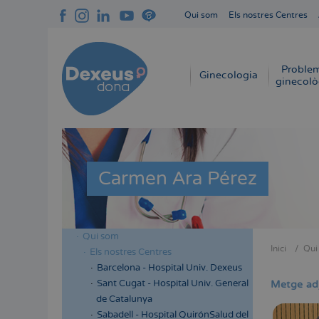
Vés
Qui som
Els nostres Centres
al
Navegación
contingut
superior
cabecera
Proble
Navegación
Ginecologia
ginecolò
principal
Carmen Ara Pérez
Qui som
Menú
Inici
Qui
Els nostres Centres
Fil
lateral
Barcelona - Hospital Univ. Dexeus
d'Aria
cabecera
Sant Cugat - Hospital Univ. General
Metge ad
de Catalunya
Sabadell - Hospital QuirónSalud del