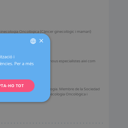
inecologia Oncològica (Càncer ginecològic i mamari)
ductoscòpia
×
tzació i
SPANISH
oncologia, en la formació de nous especialistes així com
rències. Per a més
CATALÀ
t-Ferrand. França.
ENGLISH
PTA-HO TOT
FRENCH
a Fundación Española de Senología. Membre de la Sociedad
e la Societat Catalana de Ginecologia Oncològica i
DEUTSCH
ITALIANO
ESPAÑOL