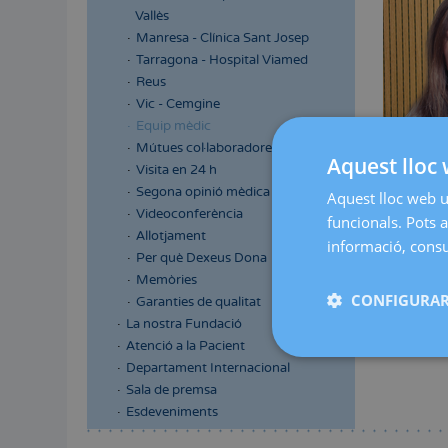
Vallès
Manresa - Clínica Sant Josep
Tarragona - Hospital Viamed
Reus
Vic - Cemgine
Equip mèdic
Mútues col·laboradores
Aquest lloc 
Visita en 24 h
Segona opinió mèdica
Aquest lloc web ut
Videoconferència
Participa e
funcionals. Pots a
congressos 
Allotjament
informació, consul
Per què Dexeus Dona
Diploma uni
Memòries
Pertinença 
CONFIGURAR
Garanties de qualitat
Membre i t
La nostra Fundació
Española de
Atenció a la Pacient
Patologia M
Departament Internacional
Sala de premsa
Esdeveniments