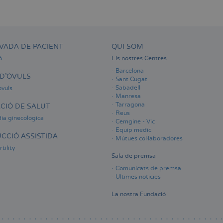
VADA DE PACIENT
QUI SOM
ó
Els nostres Centres
Barcelona
D'ÒVULS
Sant Cugat
Sabadell
òvuls
Manresa
Tarragona
CIÓ DE SALUT
Reus
ia ginecològica
Cemgine - Vic
Equip mèdic
CCIÓ ASSISTIDA
Mútues col·laboradores
tility
Sala de premsa
Comunicats de premsa
Últimes notícies
La nostra Fundació