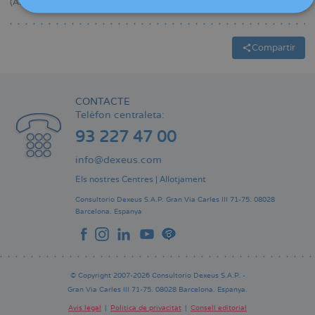
(AEDP), Societat Catalana d’Obstetrícia i Ginecologia (SCOG).
Compartir
CONTACTE
Telèfon centraleta:
93 227 47 00
info@dexeus.com
Els nostres Centres
|
Allotjament
Consultorio Dexeus S.A.P.
Gran Via Carles III 71-75.
08028
Barcelona.
Espanya
© Copyright 2007-2026 Consultorio Dexeus S.A.P. -
Gran Via Carles III 71-75. 08028 Barcelona. Espanya.
Avís legal
Política de privacitat
Consell editorial