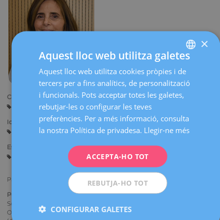
×
Aquest lloc web utilitza galetes
Aquest lloc web utilitza cookies pròpies i de
SPANISH
tercers per a fins analítics, de personalització
CATALÀ
i funcionals. Pots acceptar totes les galetes,
Centres:
ENGLISH
rebutjar-les o configurar les teves
Barcelona
preferències. Per a més informació, consulta
FRENCH
Idiomes:
la nostra Política de privadesa.
Llegir-ne més
Castellà
Català
DEUTSCH
Especialitats:
ITALIANO
ACCEPTA-HO TOT
Ecografia Obstètrica i Diagnòstic Prenatal
ESPAÑOL
Participa en els Cursos de doctorat en Ecografia Obstètrica i Doppler.
REBUTJA-HO TOT
Pertinença a societats mèdiques i / o científiques:
Sección de ecografía de la Sociedad Española de Ginecología y
CONFIGURAR GALETES
Obstetricia (SEGO), Asociación Española en Diagnóstico Prenatal