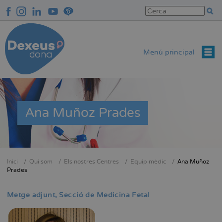
Vés
al
contingut
Menú principal
Ana Muñoz Prades
Inici
Qui som
Els nostres Centres
Equip mèdic
Ana Muñoz
Fil
Prades
d'Ariadna
Metge adjunt
Secció de Medicina Fetal