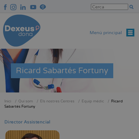
Vés
al
contingut
Menú principal
Ricard Sabartés Fortuny
Inici
Qui som
Els nostres Centres
Equip mèdic
Ricard
Fil
Sabartés Fortuny
d'Ariadna
Director Assistencial