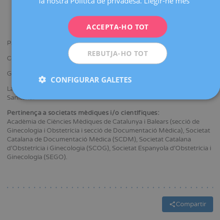
la nostra Política de privadesa.
Llegir-ne més
Programa d’actualització en Fonts d’informació en Ciències de
DEUTSCH
la Salut.
Programa d’actualització en Avaluació de Serveis Sanitaris.
ITALIANO
ACCEPTA-HO TOT
Acreditació col·legial en Formació Mèdica Continuada.
ESPAÑOL
Participa al Nucli Promotor de Qualitat.
REBUTJA-HO TOT
Coordina la Comissió d´Història Clínica.
Gestiona la Unitat de Documentació Mèdica.
CONFIGURAR GALETES
Labor docent en la formació pràctica d'alumnes de Documentació
Sanitària.
Pertinença a societats mèdiques i/o científiques:
Acadèmia de Ciències Mèdiques de Catalunya i Balears (secció de
Ginecologia i Obstetrícia i secció de Documentació Mèdica), Societat
Catalana de Documentació Mèdica (SCDM), Societat Catalana
d'Obstetrícia i Ginecologia (SCOG), Societat Espanyola d'Obstetrícia i
Ginecología (SEGO).
Compartir