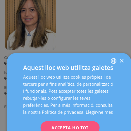
Centres:
×
Barcelona
Aquest lloc web utilitza galetes
Idiomes:
Aquest lloc web utilitza cookies pròpies i de
SPANISH
Castellà
Anglès
Francès
tercers per a fins analítics, de personalització
CATALÀ
Especialitats:
i funcionals. Pots acceptar totes les galetes,
Ginecologia General
Diagnòstic Ginecològic per la Imatge
ENGLISH
rebutjar-les o configurar les teves
preferències. Per a més informació, consulta
FRENCH
Formació acadèmica:
la nostra Política de privadesa.
Llegir-ne més
DEUTSCH
Llicenciada en Medicina i Cirurgia per la Universitat Central de
Veneçuela.
ITALIANO
Especialista en Ginecologia i Obstetrícia. Hospital Universitari
ACCEPTA-HO TOT