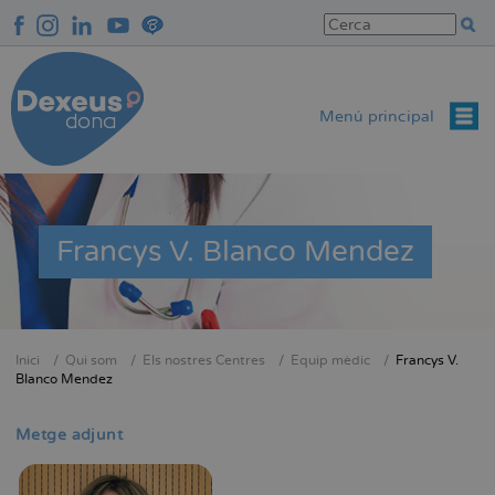
Vés
al
contingut
Menú principal
Francys V. Blanco Mendez
Inici
Qui som
Els nostres Centres
Equip mèdic
Francys V.
Fil
Blanco Mendez
d'Ariadna
Metge adjunt