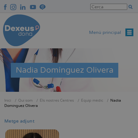
Vés
al
contingut
Menú principal
Nadia Domínguez Olivera
Inici
Qui som
Els nostres Centres
Equip mèdic
Nadia
Fil
Domínguez Olivera
d'Ariadna
Metge adjunt