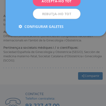
Barcelona (UB).
ACCEPTA-HO TOT
Especialitat en Ginecologia i Obstetrícia a l'Hospital de la Santa
ESPAÑOL
Creu i Sant Pau, Barcelona.
REBUTJA-HO TOT
Activitat docent:
Realització de classes, seminaris i tallers pràctics a alumnes de
Medicina a la Universitat Autònoma de Barcelona.
CONFIGURAR GALETES
Activitat científica:
Diferents comunicacions i ponències en congressos nacionals i
internacionals en l'àmbit de la Ginecologia i Obstetrícia.
Pertinença a societats mèdiques i / o científiques:
Sociedad Española de Ginecología y Obstetricia (SEGO), Sección de
medicina materno-fetal, Societat Catalana d’Obstetrícia i Ginecologia
(SCOG).
Compartir
CONTACTE
Telèfon centraleta: