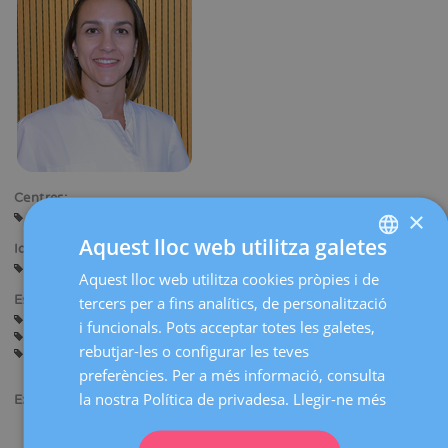
Centres:
×
Sant Cugat
Sabadell
Aquest lloc web utilitza galetes
Idiomes:
Castellà
Català
Anglès
Aquest lloc web utilitza cookies pròpies i de
SPANISH
Especialitats:
tercers per a fins analítics, de personalització
CATALÀ
Assessorament abans de l'Embaràs
Embaràs i Part
i funcionals. Pots acceptar totes les galetes,
Cirurgia Ginecològica
Ginecologia General
ENGLISH
rebutjar-les o configurar les teves
Ecografia Obstètrica i Diagnòstic Prenatal
preferències. Per a més informació, consulta
FRENCH
la nostra Política de privadesa.
Llegir-ne més
Experiència acadèmica:
DEUTSCH
Llicenciada en Medicina i Cirurgia per la Universitat de
ITALIANO