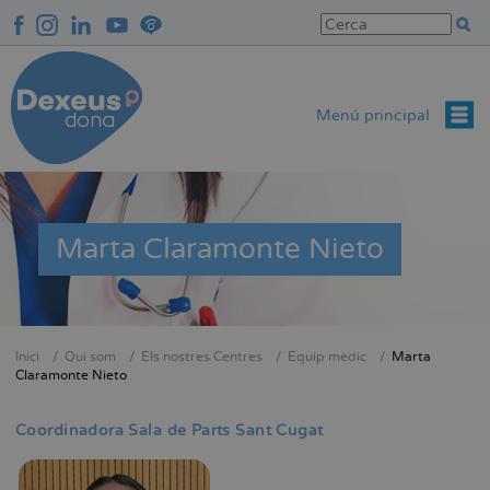
Vés
al
contingut
Menú principal
Marta Claramonte Nieto
Inici
Qui som
Els nostres Centres
Equip mèdic
Marta
Fil
Claramonte Nieto
d'Ariadna
Coordinadora Sala de Parts Sant Cugat