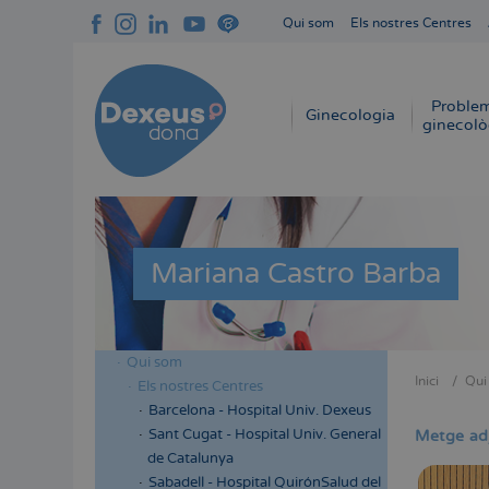
Vés
Qui som
Els nostres Centres
al
Navegación
contingut
superior
cabecera
Proble
Navegación
Ginecologia
ginecolò
principal
Mariana Castro Barba
Qui som
Menú
Inici
Qui
Els nostres Centres
Fil
lateral
Barcelona - Hospital Univ. Dexeus
d'Aria
cabecera
Sant Cugat - Hospital Univ. General
Metge ad
de Catalunya
Sabadell - Hospital QuirónSalud del