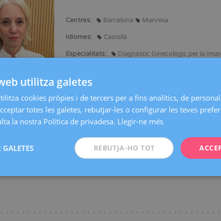
Centres:
Barcelona
Manresa
Idiomes:
Castellà
Especialitats:
Diagnòstic Ginecològic per la Ima
web utilitza galetes
ilitza cookies pròpies i de tercers per a fins analítics, de personali
 en Medicina i Cirurgia.
cceptar totes les galetes, rebutjar-les o configurar les teves prefe
ta la nostra Política de privadesa.
Llegir-ne més
n congressos nacionals i internacionals presentant ponències i comunicaci
 GALETES
REBUTJA-HO TOT
ACCE