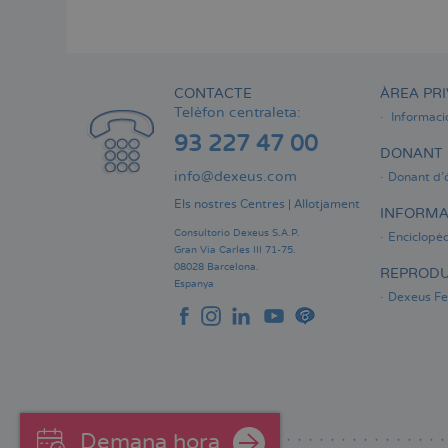
Menú
lateral
principal
CONTACTE
ÀREA PRI
Telèfon centraleta:
Informaci
93 227 47 00
DONANT 
info@dexeus.com
Donant d'
Els nostres Centres
|
Allotjament
INFORMA
Consultorio Dexeus S.A.P.
Enciclopèd
Gran Via Carles III 71-75.
08028 Barcelona.
REPRODU
Espanya
Dexeus Fer
Demana hora