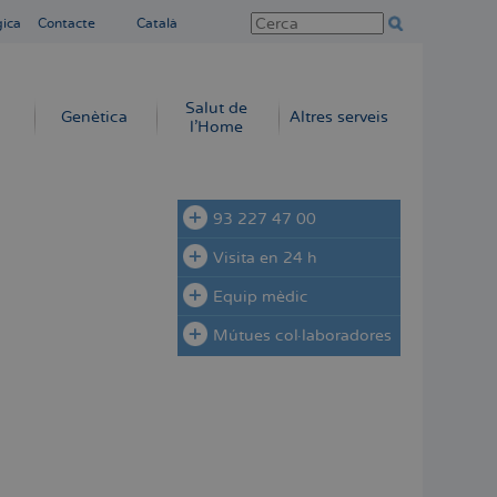
gica
Contacte
Català
Salut de
Genètica
Altres serveis
l'Home
93 227 47 00
Visita en 24 h
Equip mèdic
Mútues col·laboradores