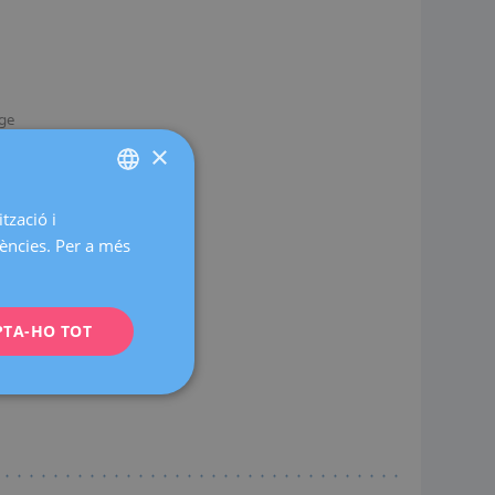
tge
×
tzació i
SPANISH
rències. Per a més
CATALÀ
ons.
ENGLISH
PTA-HO TOT
FRENCH
DEUTSCH
ITALIANO
ESPAÑOL