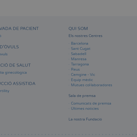
VADA DE PACIENT
QUI SOM
ó
Els nostres Centres
Barcelona
D'ÒVULS
Sant Cugat
Sabadell
òvuls
Manresa
Tarragona
CIÓ DE SALUT
Reus
ia ginecològica
Cemgine - Vic
Equip mèdic
CCIÓ ASSISTIDA
Mútues col·laboradores
tility
Sala de premsa
Comunicats de premsa
Últimes notícies
La nostra Fundació