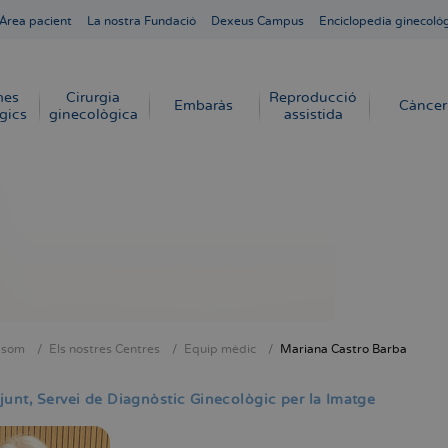
Área pacient
La nostra Fundació
Dexeus Campus
Enciclopedia ginecoló
mes
Cirurgia
Reproducció
Embaràs
Càncer
gics
ginecològica
assistida
 som
Els nostres Centres
Equip mèdic
Mariana Castro Barba
dna
junt
Servei de Diagnòstic Ginecològic per la Imatge