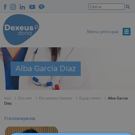
Vés
al
contingut
Menú principal
Alba García Diaz
Inici
Qui som
Els nostres Centres
Equip mèdic
Alba García
Fil
Diaz
d'Ariadna
Fisioterapeuta