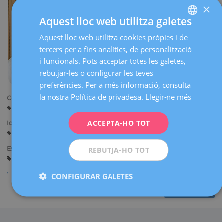
×
Aquest lloc web utilitza galetes
Aquest lloc web utilitza cookies pròpies i de
SPANISH
tercers per a fins analítics, de personalització
CATALÀ
i funcionals. Pots acceptar totes les galetes,
ENGLISH
rebutjar-les o configurar les teves
preferències. Per a més informació, consulta
FRENCH
la nostra Política de privadesa.
Llegir-ne més
Centres:
DEUTSCH
Barcelona
ITALIANO
ACCEPTA-HO TOT
Idiomes:
Castellà
ESPAÑOL
Especialitats:
REBUTJA-HO TOT
Fisioteràpia de la Dona
CONFIGURAR GALETES
Compartir