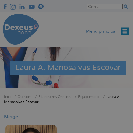
Vés
al
contingut
Menú principal
Laura A. Manosalvas Escovar
Inici
Qui som
Els nostres Centres
Equip mèdic
Laura A.
Fil
Manosalvas Escovar
d'Ariadna
Metge