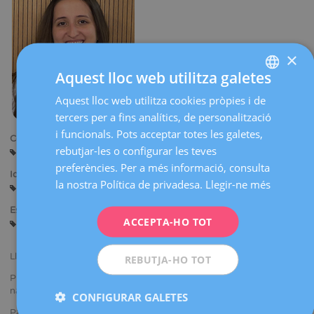
×
Aquest lloc web utilitza galetes
Aquest lloc web utilitza cookies pròpies i de
SPANISH
tercers per a fins analítics, de personalització
CATALÀ
i funcionals. Pots acceptar totes les galetes,
Centres:
ENGLISH
rebutjar-les o configurar les teves
Barcelona
preferències. Per a més informació, consulta
FRENCH
Idiomes:
la nostra Política de privadesa.
Llegir-ne més
Castellà
DEUTSCH
Especialitats:
ITALIANO
ACCEPTA-HO TOT
Guàrdies en sala de parts
ESPAÑOL
Llicenciada en Medicina i Cirurgia.
REBUTJA-HO TOT
Presentació de comunicacions i pòsters en congressos i cursos
nacionals i internacionals.
CONFIGURAR GALETES
Participació en estudis i projectes de recerca.