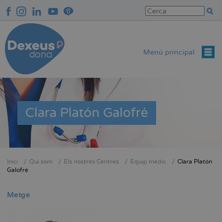
Vés
al
contingut
Menú principal
Clara Platón Galofré
Inici
Qui som
Els nostres Centres
Equip mèdic
Clara Platón
Fil
Galofré
d'Ariadna
Metge