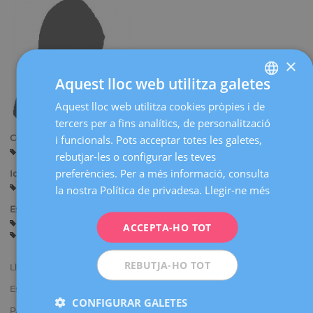
×
Aquest lloc web utilitza galetes
Aquest lloc web utilitza cookies pròpies i de
SPANISH
tercers per a fins analítics, de personalització
CATALÀ
i funcionals. Pots acceptar totes les galetes,
Centres:
Barcelona
ENGLISH
rebutjar-les o configurar les teves
preferències. Per a més informació, consulta
Idiomes:
FRENCH
Castellà
Català
la nostra Política de privadesa.
Llegir-ne més
DEUTSCH
Especialitats:
Guàrdies en sala de parts
Assessorament abans de l'Embaràs
ITALIANO
ACCEPTA-HO TOT
Embaràs i Part
Ginecologia General
ESPAÑOL
REBUTJA-HO TOT
Llicenciada en Medicina i Cirurgia.
Especialista en Ginecologia i Obstetrícia.
CONFIGURAR GALETES
Participa en congressos nacionals i internacionals presentant