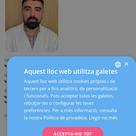
Centres:
×
Barcelona
Aquest lloc web utilitza galetes
Idiomes:
Aquest lloc web utilitza cookies pròpies i de
SPANISH
Castellà
tercers per a fins analítics, de personalització
CATALÀ
Especialitats:
i funcionals. Pots acceptar totes les galetes,
Assessorament abans de l'Embaràs
Embaràs i Part
ENGLISH
Ginecologia General
rebutjar-les o configurar les teves
preferències. Per a més informació, consulta
FRENCH
Formació acadèmica:
la nostra Política de privadesa.
Llegir-ne més
DEUTSCH
Llicenciat en Medicina i Cirurgia. Institut Universitari Italià de
Rosario IUNIR, l'Argentina.
ITALIANO
ACCEPTA-HO TOT