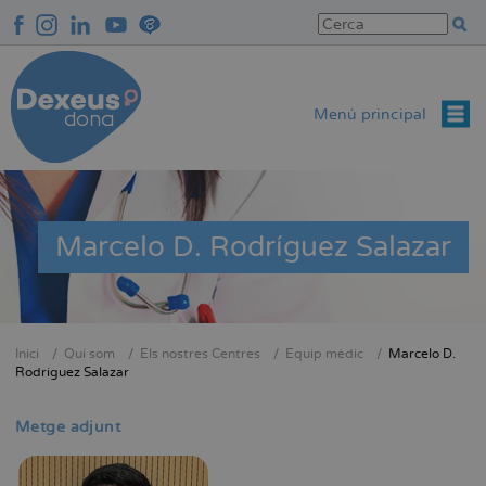
Vés
al
contingut
Menú principal
Marcelo D. Rodríguez Salazar
Inici
Qui som
Els nostres Centres
Equip mèdic
Marcelo D.
Fil
Rodríguez Salazar
d'Ariadna
Metge adjunt