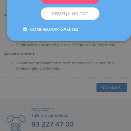
Especialista en Ginecologia i Obstetrícia. Institut Universitari
Italià de Rosario IUNIR, l'Argentina.
ESPAÑOL
REBUTJA-HO TOT
Activitat científica:
Assistència a diferents cursos de formació.
CONFIGURAR GALETES
Presentació de comunicacions i pòsters en congressos
nacionals i internacionals en l'àmbit de la Ginecologia,
Obstetrícia i Reproducció.
Publicació d'articles en revistes nacionals i internacionals.
Activitat docent:
Col·laborador docent en diferents cursos en l'àmbit de la
Ginecologia i Obstetrícia.
Compartir
CONTACTE
Telèfon centraleta:
93 227 47 00