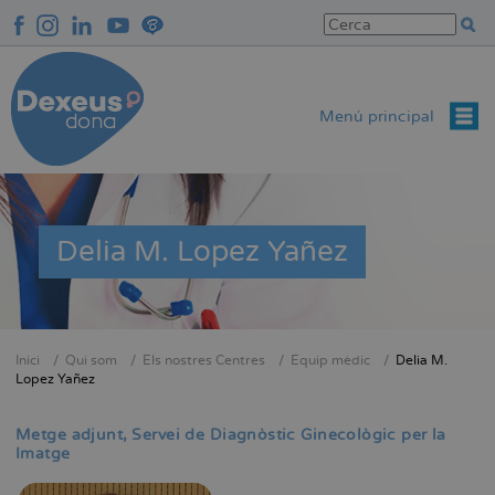
Vés
al
contingut
Menú principal
Delia M. Lopez Yañez
Inici
Qui som
Els nostres Centres
Equip mèdic
Delia M.
Fil
Lopez Yañez
d'Ariadna
Metge adjunt
Servei de Diagnòstic Ginecològic per la
Imatge