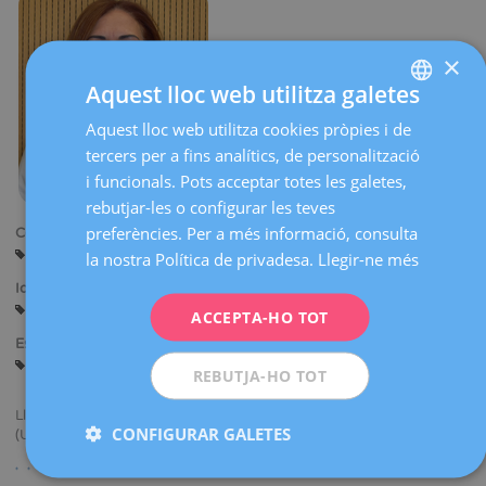
×
Aquest lloc web utilitza galetes
Aquest lloc web utilitza cookies pròpies i de
SPANISH
tercers per a fins analítics, de personalització
CATALÀ
i funcionals. Pots acceptar totes les galetes,
ENGLISH
rebutjar-les o configurar les teves
preferències. Per a més informació, consulta
Centres:
FRENCH
Barcelona
Sabadell
la nostra Política de privadesa.
Llegir-ne més
DEUTSCH
Idiomes:
Castellà
Català
Anglès
ITALIANO
ACCEPTA-HO TOT
Especialitats:
ESPAÑOL
Diagnòstic Ginecològic per la Imatge
REBUTJA-HO TOT
Llicenciada a la Universitad Centro Occidental Lisandro Alvarado
CONFIGURAR GALETES
(U.C.L.A - Venezuela) - Metge cirurgià.