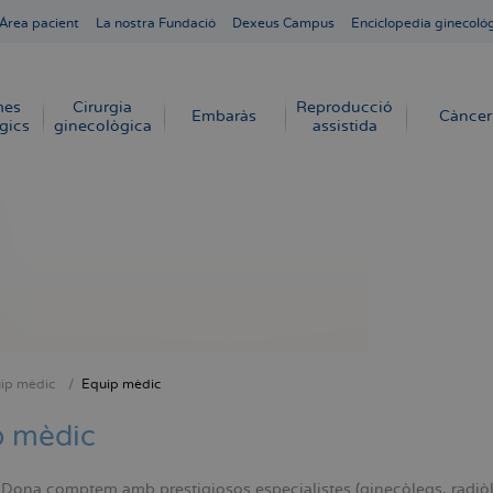
Área pacient
La nostra Fundació
Dexeus Campus
Enciclopedia ginecoló
mes
Cirurgia
Reproducció
Embaràs
Càncer
gics
ginecològica
assistida
ip mèdic
Equip mèdic
dna
p mèdic
ona comptem amb prestigiosos especialistes (ginecòlegs, radiòlegs