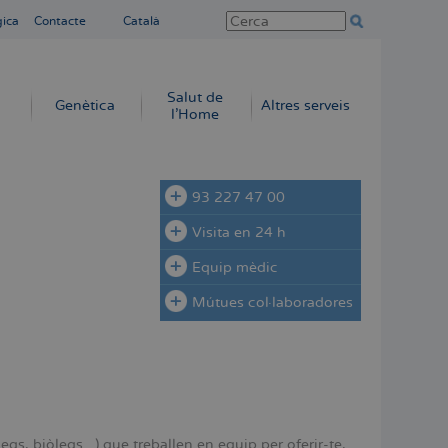
gica
Contacte
Català
Salut de
Genètica
Altres serveis
l'Home
93 227 47 00
Visita en 24 h
Equip mèdic
Mútues col·laboradores
, biòlegs...) que treballen en equip per oferir-te,