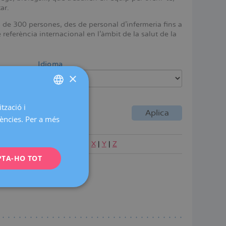
ar.
s de 300 persones, des de personal d'infermeria fins a
referència internacional en l'àmbit de la salut de la
Idioma
×
tzació i
SPANISH
rències. Per a més
CATALÀ
ENGLISH
|
P
|
Q
|
R
|
S
|
T
|
U
|
V
|
W
|
X
|
Y
|
Z
PTA-HO TOT
FRENCH
DEUTSCH
ITALIANO
ESPAÑOL