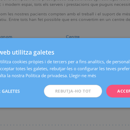
 i modern espai, tots els serveis i prestacions que puguis necessit
com les nostres pacients compten amb el treball i el suport de mé
tiu. Entre tots han fet possible que ens convertim en un centre de 
ognom
Centre
web utilitza galetes
ca / Especialitat
ilitza cookies pròpies i de tercers per a fins analítics, de personali
cceptar totes les galetes, rebutjar-les o configurar les teves prefe
ta la nostra Política de privadesa.
Llegir-ne més
Tothom
|
A
|
B
|
C
|
D
|
E
|
F
|
G
|
H
|
I
|
J
|
K
|
L
|
M
|
N
|
O
 GALETES
REBUTJA-HO TOT
ACCE
n trobat coincidències amb els temes de la cerca.