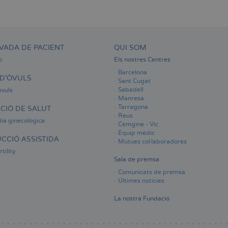
VADA DE PACIENT
QUI SOM
ó
Els nostres Centres
Barcelona
D'ÒVULS
Sant Cugat
Sabadell
òvuls
Manresa
Tarragona
CIÓ DE SALUT
Reus
ia ginecològica
Cemgine - Vic
Equip mèdic
CCIÓ ASSISTIDA
Mútues col·laboradores
tility
Sala de premsa
Comunicats de premsa
Últimes notícies
La nostra Fundació