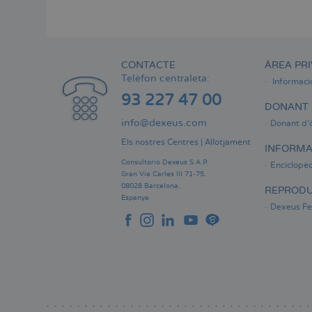
Menú
lateral
principal
CONTACTE
ÀREA PRI
Telèfon centraleta:
Informaci
93 227 47 00
DONANT 
info@dexeus.com
Donant d'
Els nostres Centres
|
Allotjament
INFORMA
Consultorio Dexeus S.A.P.
Enciclopèd
Gran Via Carles III 71-75.
08028 Barcelona.
REPRODU
Espanya
Dexeus Fer