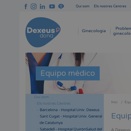
Vés
Qui som
Els nostres Centres
al
Navegación
contingut
superior
cabecera
Proble
Navegación
Ginecologia
ginecolò
principal
Equipo médico
Qui som
Menú
Inici
Equ
Els nostres Centres
Fil
lateral
Barcelona - Hospital Univ. Dexeus
d'Aria
Equi
cabecera
Sant Cugat - Hospital Univ. General
de Catalunya
Sabadell - Hospital QuirónSalud del
A Dexeus D