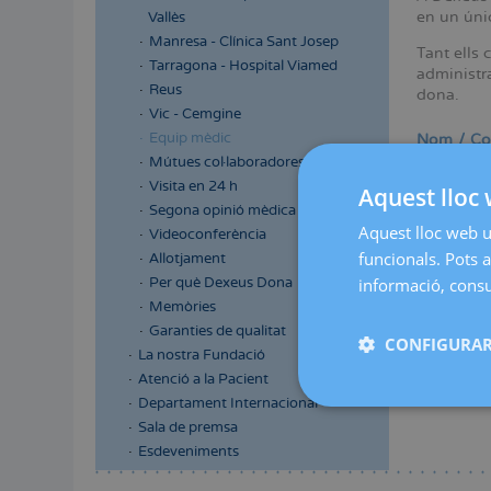
en un únic
Vallès
Manresa - Clínica Sant Josep
Tant ells 
Tarragona - Hospital Viamed
administra
Reus
dona.
Vic - Cemgine
Equip mèdic
Nom / C
Mútues col·laboradores
Visita en 24 h
Aquest lloc 
Segona opinió mèdica
Àrea mèdi
Aquest lloc web ut
Videoconferència
funcionals. Pots a
Allotjament
Per què Dexeus Dona
informació, consul
Memòries
Garanties de qualitat
CONFIGURAR
La nostra Fundació
No s'ha
Atenció a la Pacient
Departament Internacional
Sala de premsa
Esdeveniments