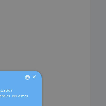
×
tzació i
SPANISH
rències. Per a més
CATALÀ
ENGLISH