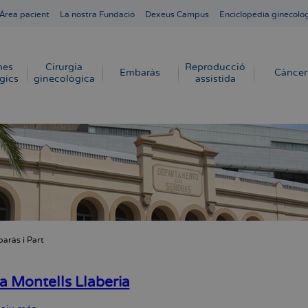
Área pacient
La nostra Fundació
Dexeus Campus
Enciclopedia ginecoló
mes
Cirurgia
Reproducció
Embaràs
Càncer
gics
ginecològica
assistida
aràs i Part
dna
a Montells Llaberia