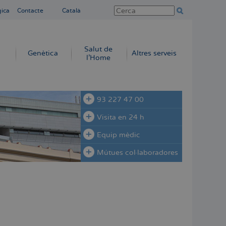
gica
Contacte
Català
Salut de
Genètica
Altres serveis
l'Home
93 227 47 00
Visita en 24 h
Equip mèdic
Mútues col·laboradores