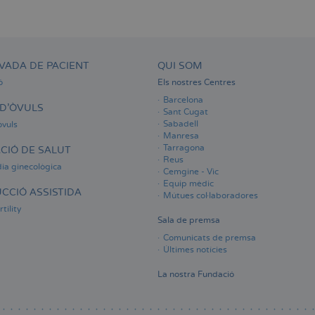
VADA DE PACIENT
QUI SOM
ó
Els nostres Centres
Barcelona
D'ÒVULS
Sant Cugat
Sabadell
òvuls
Manresa
Tarragona
CIÓ DE SALUT
Reus
ia ginecològica
Cemgine - Vic
Equip mèdic
CCIÓ ASSISTIDA
Mútues col·laboradores
tility
Sala de premsa
Comunicats de premsa
Últimes notícies
La nostra Fundació