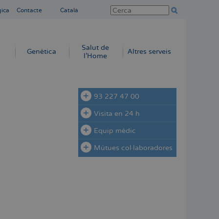
gica
Contacte
Català
Salut de
Genètica
Altres serveis
l'Home
93 227 47 00
Visita en 24 h
Equip mèdic
Mútues col·laboradores