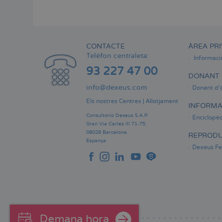
Menú
lateral
principal
CONTACTE
ÀREA PRI
Telèfon centraleta:
Informaci
93 227 47 00
DONANT 
info@dexeus.com
Donant d'
Els nostres Centres
|
Allotjament
INFORMA
Consultorio Dexeus S.A.P.
Enciclopèd
Gran Via Carles III 71-75.
08028 Barcelona.
REPRODU
Espanya
Dexeus Fer
Demana hora