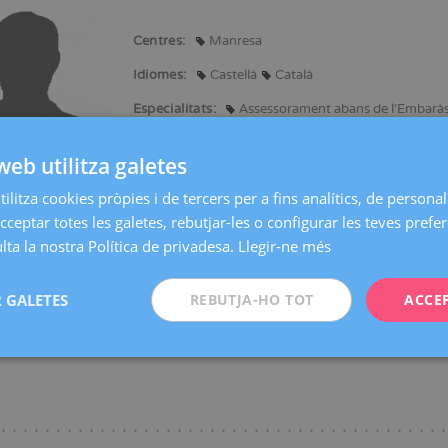
Centres:
Manresa
Idiomes:
Castellà
Català
Especialitats:
Assessorament abans de l'Embarà
web utilitza galetes
ilitza cookies pròpies i de tercers per a fins analítics, de personali
n Medicina i Cirurgia.
cceptar totes les galetes, rebutjar-les o configurar les teves prefe
ta la nostra Política de privadesa.
Llegir-ne més
a en Ginecologia i Obstetrícia.
n congressos nacionals i internacionals presentant ponències i comunicaci
 GALETES
REBUTJA-HO TOT
ACCE