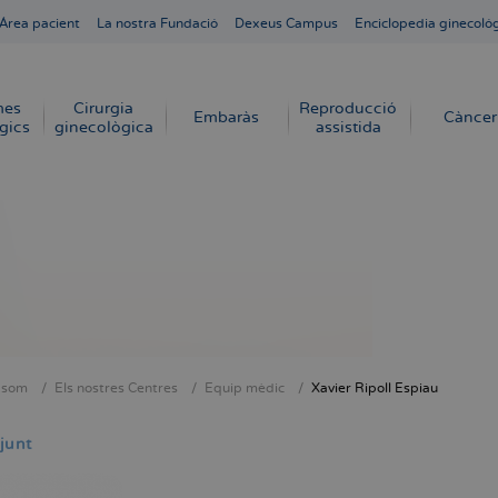
Área pacient
La nostra Fundació
Dexeus Campus
Enciclopedia ginecoló
mes
Cirurgia
Reproducció
Embaràs
Càncer
gics
ginecològica
assistida
 som
Els nostres Centres
Equip mèdic
Xavier Ripoll Espiau
dna
junt