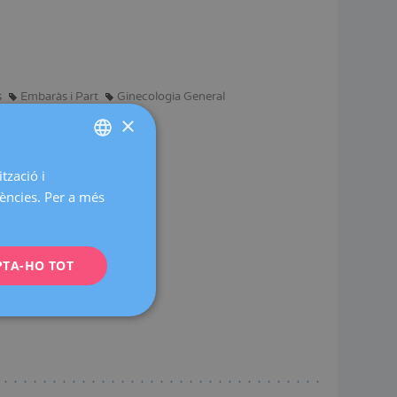
s
Embaràs i Part
Ginecologia General
×
tzació i
SPANISH
rències. Per a més
CATALÀ
ENGLISH
ons.
PTA-HO TOT
FRENCH
DEUTSCH
ITALIANO
ESPAÑOL