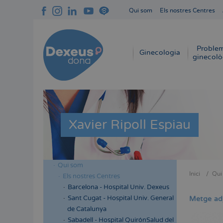
Vés
Qui som
Els nostres Centres
al
Navegación
contingut
superior
cabecera
Proble
Navegación
Ginecologia
ginecolò
principal
Xavier Ripoll Espiau
Qui som
Menú
Inici
Qui
Els nostres Centres
Fil
lateral
Barcelona - Hospital Univ. Dexeus
d'Aria
cabecera
Sant Cugat - Hospital Univ. General
Metge ad
de Catalunya
Sabadell - Hospital QuirónSalud del