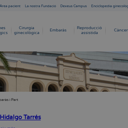
Área pacient
La nostra Fundació
Dexeus Campus
Enciclopedia ginecoló
mes
Cirurgia
Reproducció
Embaràs
Càncer
gics
ginecològica
assistida
aràs i Part
dna
 Hidalgo Tarrés