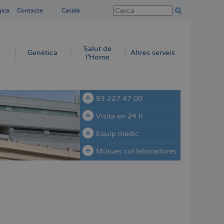
gica
Contacte
Català
Salut de
Genètica
Altres serveis
l'Home
93 227 47 00
Visita en 24 h
Equip mèdic
Mútues col·laboradores