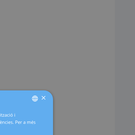
×
tzació i
SPANISH
rències. Per a més
CATALÀ
ENGLISH