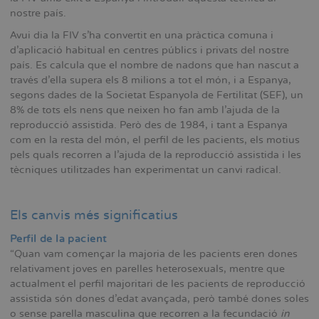
nostre país.
Avui dia la FIV s'ha convertit en una pràctica comuna i
d'aplicació habitual en centres públics i privats del nostre
país. Es calcula que el nombre de nadons que han nascut a
través d'ella supera els 8 milions a tot el món, i a Espanya,
segons dades de la Societat Espanyola de Fertilitat (SEF), un
8% de tots els nens que neixen ho fan amb l'ajuda de la
reproducció assistida. Però des de 1984, i tant a Espanya
com en la resta del món, el perfil de les pacients, els motius
pels quals recorren a l'ajuda de la reproducció assistida i les
tècniques utilitzades han experimentat un canvi radical.
Els canvis més significatius
Perfil de la pacient
“Quan vam començar la majoria de les pacients eren dones
relativament joves en parelles heterosexuals, mentre que
actualment el perfil majoritari de les pacients de reproducció
assistida són dones d'edat avançada, però també dones soles
o sense parella masculina que recorren a la fecundació
in