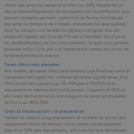
últims deu anys ha passat d'un 4% a un 22%. Aquest fet es
deu al desenvolupament de tècniques com la vitrificació, que
permet congelar gàmetes i embrions de forma molt ràpida
per evitar la formació de cristalls, preservant la seva qualitat.
Això ha afavorit una tendència global a congelar tots els
embrions viables del cicle de FIV per a transferir-los d'un en
un, preferiblement, en un cicle posterior, la qual cosa permet
preparar millor l'úter per a la implantació i reduir els riscos de
la hiperestimulació ovàrica.
Taxes d'èxit més elevades
Així mateix, les taxes d'èxit (tractaments que finalitzen amb el
naixement del nadó) han millorat de forma significativa, d'un
15% inicial han passat a un 35-45% per a FIV/ICSI si el
tractament es realitza amb òvuls propis, i superen el 50% en
els casos de ovodonació, aconseguint-se taxes acumulades
de fins a un 80%-90%.
Creix la ovodonación i la preservació
També ha crescut progressivament el nombre de dones que
requereixen òvuls de donant: en el nostre centre suposen
més d'un 30% dels tractaments, així com les que decideixen