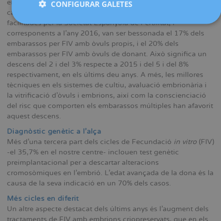
en el nostre centre, aconseguint que en la gran majoria dels
CONFIGURAR GALETES
casos es transfereixi un sol embrió. Segons les últimes dades
facilitades per la Societat Espanyola de Fertilitat, i
corresponents a l'any 2016, van ser bessonada el 17% dels
embarassos per FIV amb òvuls propis, i el 20% dels
embarassos per FIV amb òvuls de donant. Això significa un
descens del 2 i del 3% respecte a 2015 i del 5 i del 8%
respectivament, en els últims deu anys. A més, les millores
tècniques en els sistemes de cultiu, avaluació embrionària i
la vitrificació d'òvuls i embrions, així com la conscienciació
del risc que comporten els embarassos múltiples han afavorit
aquest descens.
Diagnòstic genètic a l'alça
Més d'una tercera part dels cicles de Fecundació
in vitro
(FIV)
-el 35,7% en el nostre centre- inclouen test genètic
preimplantacional per a descartar alteracions
cromosòmiques en l'embrió. L'edat avançada de la dona és la
causa de la seva indicació en un 70% dels casos.
Més cicles en diferit
Un altre aspecte destacat dels últims anys és l'augment dels
tractaments de FIV amb embrions criopreservats, que en els