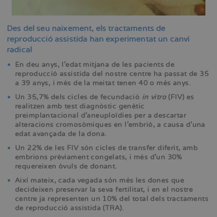
Des del seu naixement, els tractaments de
reproducció assistida han experimentat un canvi
radical
En deu anys, l'edat mitjana de les pacients de
reproducció assistida del nostre centre ha passat de 35
a 39 anys, i més de la meitat tenen 40 o més anys.
Un 35,7% dels cicles de fecundació
in vitro
(FIV) es
realitzen amb test diagnòstic genètic
preimplantacional d'aneuploïdies per a descartar
alteracions cromosòmiques en l'embrió, a causa d'una
edat avançada de la dona.
Un 22% de les FIV són cicles de transfer diferit, amb
embrions prèviament congelats, i més d'un 30%
requereixen òvuls de donant.
Així mateix, cada vegada són més les dones que
decideixen preservar la seva fertilitat, i en el nostre
centre ja representen un 10% del total dels tractaments
de reproducció assistida (TRA).