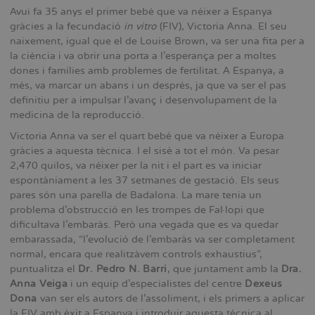
Avui fa 35 anys el primer bebè que va néixer a Espanya
gràcies a la fecundació
in vitro
(FIV), Victoria Anna. El seu
naixement, igual que el de Louise Brown, va ser una fita per a
la ciència i va obrir una porta a l'esperança per a moltes
dones i famílies amb problemes de fertilitat. A Espanya, a
més, va marcar un abans i un després, ja que va ser el pas
definitiu per a impulsar l'avanç i desenvolupament de la
medicina de la reproducció.
Victoria Anna va ser el quart bebè que va néixer a Europa
gràcies a aquesta tècnica. I el sisè a tot el món. Va pesar
2,470 quilos, va néixer per la nit i el part es va iniciar
espontàniament a les 37 setmanes de gestació. Els seus
pares són una parella de Badalona. La mare tenia un
problema d'obstrucció en les trompes de Fal·lopi que
dificultava l'embaràs. Però una vegada que es va quedar
embarassada, “l'evolució de l'embaràs va ser completament
normal, encara que realitzàvem controls exhaustius”,
puntualitza el
Dr. Pedro N. Barri
, que juntament amb la
Dra.
Anna Veiga
i un equip d'especialistes del centre
Dexeus
Dona
van ser els autors de l'assoliment, i els primers a aplicar
la FIV amb èxit a Espanya i introduir aquesta tècnica al