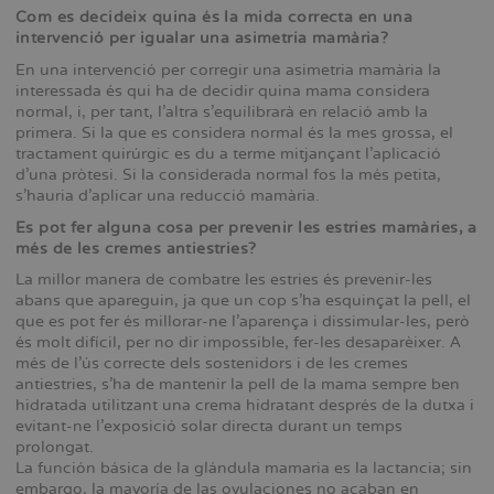
Com es decideix quina és la mida correcta en una
intervenció per igualar una asimetria mamària?
En una intervenció per corregir una asimetria mamària la
interessada és qui ha de decidir quina mama considera
normal, i, per tant, l’altra s’equilibrarà en relació amb la
primera. Si la que es considera normal és la mes grossa, el
tractament quirúrgic es du a terme mitjançant l’aplicació
d’una pròtesi. Si la considerada normal fos la més petita,
s’hauria d’aplicar una reducció mamària.
Es pot fer alguna cosa per prevenir les estries mamàries, a
més de les cremes antiestries?
La millor manera de combatre les estries és prevenir-les
abans que apareguin, ja que un cop s’ha esquinçat la pell, el
que es pot fer és millorar-ne l’aparença i dissimular-les, però
és molt difícil, per no dir impossible, fer-les desaparèixer. A
més de l’ús correcte dels sostenidors i de les cremes
antiestries, s’ha de mantenir la pell de la mama sempre ben
hidratada utilitzant una crema hidratant després de la dutxa i
evitant-ne l’exposició solar directa durant un temps
prolongat.
La función básica de la glándula mamaria es la lactancia; sin
embargo, la mayoría de las ovulaciones no acaban en