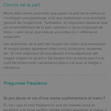
Canvis de la pell
Molts dels canvis anormals que pateix la pell de la mama no
n’indiquen una patologia, sinó que tradueixen una anomalia
general de l’organisme. Tanmateix, és important destacar que
un envermelliment de la pell, sobretot si va acompanyat de
dolor i calor local, pot indicar una infecció o inflamació
subjacent.
Les anomalies de la pell del mugró són molt característiques.
Al mugró poden aparèixer infeccions, irritacions, èczemes,
etc. El més important és que davant d’una depressió del
mugró d’aparició recent o bé davant d’un èczema que no es
cura fàcilment amb tractaments tòpics cal anar al metge o
metgessa.
Preguntes freqüents
Es pot donar el cas d’una mama suplementària al maluc?
Sí; tot i que el més freqüent és que les mames extra es
localitzin a la zona axil•lar, també poden aparèixer al maluc o