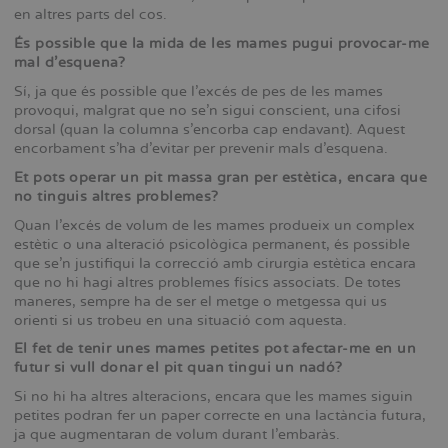
en altres parts del cos.
És possible que la mida de les mames pugui provocar-me
mal d’esquena?
Sí, ja que és possible que l’excés de pes de les mames
provoqui, malgrat que no se’n sigui conscient, una cifosi
dorsal (quan la columna s’encorba cap endavant). Aquest
encorbament s’ha d’evitar per prevenir mals d’esquena.
Et pots operar un pit massa gran per estètica, encara que
no tinguis altres problemes?
Quan l’excés de volum de les mames produeix un complex
estètic o una alteració psicològica permanent, és possible
que se’n justifiqui la correcció amb cirurgia estètica encara
que no hi hagi altres problemes físics associats. De totes
maneres, sempre ha de ser el metge o metgessa qui us
orienti si us trobeu en una situació com aquesta.
El fet de tenir unes mames petites pot afectar-me en un
futur si vull donar el pit quan tingui un nadó?
Si no hi ha altres alteracions, encara que les mames siguin
petites podran fer un paper correcte en una lactància futura,
ja que augmentaran de volum durant l’embaràs.