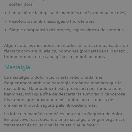
sostenidors.
Limitació de la ingesta de xantines (cafè, xocolata o coles).
Fisioteràpia amb massatges o hidroteràpia.
Simple comprensió del procés, especialment dels motius.
Algun cop, les mesures esmentades aniran acompanyades de
fàrmacs com ara diürètics, hormones (progestàgens, danazol,
bromocriptina, etc.) i analgèsics o antiinflamatoris.
Mastàlgia
La mastàlgia o dolor acíclic està relacionada més
freqüentment amb una patologia orgànica mamària que la
mastodínia. Habitualment està provocada per tumoracions
benignes, tot i que s’ha de descartar la tumoració cancerosa.
Els tumors que provoquen més dolor són els quists de
creixement ràpid, seguits pels fibroadenomes.
La infecció mamària també és una causa freqüent de dolor.
En qualsevol cas, davant d’una mastàlgia d’origen orgànic, el
tractament és solucionar la causa que la motivi.