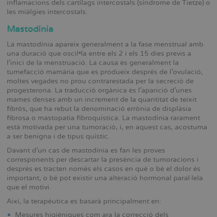
inflamacions dels cartílags intercostals (síndrome de Tietze) o
les miàlgies intercostals.
Mastodínia
La mastodínia apareix generalment a la fase menstrual amb
una duració que oscil•la entre els 2 i els 15 dies previs a
l’inici de la menstruació. La causa és generalment la
tumefacció mamària que es produeix després de l’ovulació,
moltes vegades no prou contrarestada per la secreció de
progesterona. La traducció orgànica és l’aparició d’unes
mames denses amb un increment de la quantitat de teixit
fibrós, que ha rebut la denominació errònia de displàsia
fibrosa o mastopatia fibroquística. La mastodínia rarament
està motivada per una tumoració, i, en aquest cas, acostuma
a ser benigna i de tipus quístic.
Davant d’un cas de mastodínia es fan les proves
corresponents per descartar la presència de tumoracions i
després es tracten només els casos en què o bé el dolor és
important, o bé pot existir una alteració hormonal paral·lela
que el motivi.
Així, la terapèutica es basarà principalment en:
Mesures higièniques com ara la correcció dels