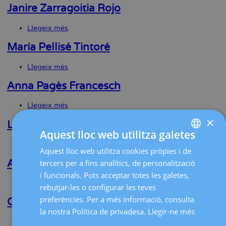
Montero
Janire Zarragoitia Rojo
Carreras
Llegeix més
sobre
Janire
Zarragoitia
María Pellisé Tintoré
Rojo
Llegeix més
sobre
María
Pellisé
Anna Pagès Francesch
Tintoré
Llegeix més
sobre
Anna
×
Pagès
Laia Pons Jiménez
Francesch
Aquest lloc web utilitza galetes
Llegeix més
sobre
Aquest lloc web utilitza cookies pròpies i de
SPANISH
Laia
Pons
Anelice Alexandra Popescu
tercers per a fins analítics, de personalització
CATALÀ
Jiménez
i funcionals. Pots acceptar totes les galetes,
Llegeix més
sobre
ENGLISH
rebutjar-les o configurar les teves
Anelice
preferències. Per a més informació, consulta
Alexandra
Clara López Sebastián
FRENCH
Popescu
la nostra Política de privadesa.
Llegir-ne més
DEUTSCH
Llegeix més
sobre