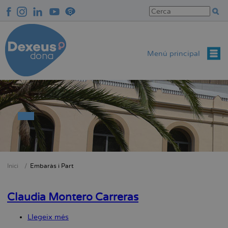
Vés
al
contingut
Menú principal
Inici
Embaràs i Part
Fil
d'Ariadna
Claudia Montero Carreras
Llegeix més
sobre
Claudia