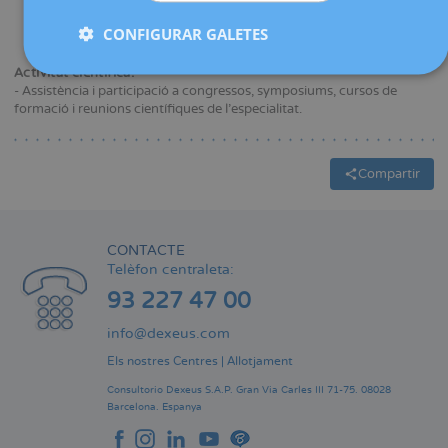
el 1979.
Especialista en Ginecologia i Obstetrícia (MIR) a l’Hospital
CONFIGURAR GALETES
Clínic de Barcelona el 1984.
Activitat científica:
- Assistència i participació a congressos, symposiums, cursos de
formació i reunions científiques de l’especialitat.
Compartir
CONTACTE
Telèfon centraleta:
93 227 47 00
info@dexeus.com
Els nostres Centres
|
Allotjament
Consultorio Dexeus S.A.P.
Gran Via Carles III 71-75.
08028
Barcelona.
Espanya