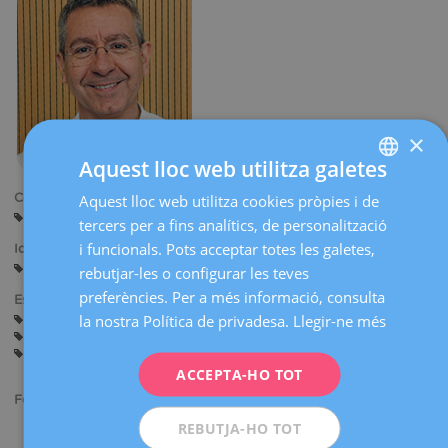
×
Aquest lloc web utilitza galetes
Centres:
Aquest lloc web utilitza cookies pròpies i de
SPANISH
Manresa
tercers per a fins analítics, de personalització
CATALÀ
i funcionals. Pots acceptar totes les galetes,
Idiomes:
ENGLISH
Castellà
Català
rebutjar-les o configurar les teves
preferències. Per a més informació, consulta
Especialitats:
FRENCH
la nostra Política de privadesa.
Llegir-ne més
Assessorament abans de l'Embaràs
Embaràs i Part
DEUTSCH
Anticoncepció
Cirurgia Ginecològica
Ginecologia General
Ecografia Obstètrica i Diagnòstic Prenatal
ITALIANO
ACCEPTA-HO TOT
Formació acadèmica:
ESPAÑOL
REBUTJA-HO TOT
Llicenciat en Medicina i Cirurgia per la Universitat de Barcelona