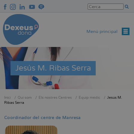
Vés
al
contingut
Menú principal
Jesús M. Ribas Serra
Inici
Qui som
Els nostres Centres
Equip mèdic
Jesús M.
Fil
Ribas Serra
d'Ariadna
Coordinador del centre de Manresa