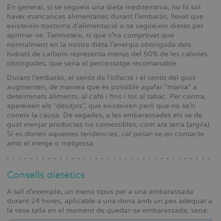
En general, si se segueix una dieta mediterrània, no hi sol
haver mancances alimentàries durant l’embaràs, llevat que
existeixin trastorns d’alimentació o se segueixin dietes per
aprimar-se. Tanmateix, sí que s’ha comprovat que
normalment en la nostra dieta l’energia obtinguda dels
hidrats de carboni representa menys del 50% de les calories
obtingudes, que seria el percentatge recomanable.
Durant l’embaràs, el sentit de l’olfacte i el sentit del gust
augmenten, de manera que és possible agafar “mania” a
determinats aliments, al cafè i fins i tot al tabac. Per contra,
apareixen els “desitjos”, que existeixen però que no se’n
coneix la causa. De vegades, a les embarassades els ve de
gust menjar productes no comestibles, com ara terra (argila).
Si es donen aquestes tendències, cal posar-se en contacte
amb el metge o metgessa.
Consells dietètics
A tall d’exemple, un menú tipus per a una embarassada
durant 24 hores, aplicable a una dona amb un pes adequat a
la seva talla en el moment de quedar-se embarassada, seria: