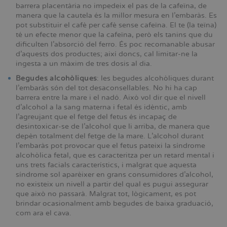
barrera placentària no impedeix el pas de la cafeïna, de
manera que la cautela és la millor mesura en l’embaràs. Es
pot substituir el cafè per cafè sense cafeïna. El te (la teïna)
té un efecte menor que la cafeïna, però els tanins que du
dificulten l’absorció del ferro. És poc recomanable abusar
d’aquests dos productes; així doncs, cal limitar-ne la
ingesta a un màxim de tres dosis al dia.
Begudes alcohòliques
: les begudes alcohòliques durant
l’embaràs són del tot desaconsellables. No hi ha cap
barrera entre la mare i el nadó. Això vol dir que el nivell
d’alcohol a la sang materna i fetal és idèntic, amb
l’agreujant que el fetge del fetus és incapaç de
desintoxicar-se de l’alcohol que li arriba, de manera que
depèn totalment del fetge de la mare. L’alcohol durant
l’embaràs pot provocar que el fetus pateixi la síndrome
alcohòlica fetal, que es caracteritza per un retard mental i
uns trets facials característics, i malgrat que aquesta
síndrome sol aparèixer en grans consumidores d’alcohol,
no existeix un nivell a partir del qual es pugui assegurar
que això no passarà. Malgrat tot, lògicament, es pot
brindar ocasionalment amb begudes de baixa graduació,
com ara el cava.