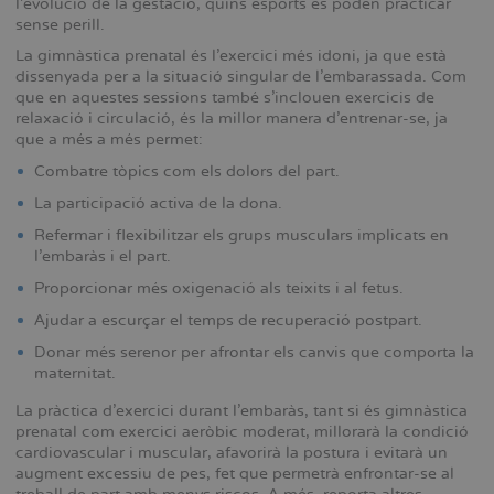
l’evolució de la gestació, quins esports es poden practicar
sense perill.
La gimnàstica prenatal és l’exercici més idoni, ja que està
dissenyada per a la situació singular de l’embarassada. Com
que en aquestes sessions també s’inclouen exercicis de
relaxació i circulació, és la millor manera d’entrenar-se, ja
que a més a més permet:
Combatre tòpics com els dolors del part.
La participació activa de la dona.
Refermar i flexibilitzar els grups musculars implicats en
l’embaràs i el part.
Proporcionar més oxigenació als teixits i al fetus.
Ajudar a escurçar el temps de recuperació postpart.
Donar més serenor per afrontar els canvis que comporta la
maternitat.
La pràctica d’exercici durant l’embaràs, tant si és gimnàstica
prenatal com exercici aeròbic moderat, millorarà la condició
cardiovascular i muscular, afavorirà la postura i evitarà un
augment excessiu de pes, fet que permetrà enfrontar-se al