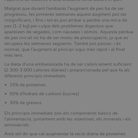
Malgrat que durant l’embaràs l’augment de pes ha de ser
progressiu, les primeres setmanes aquest augment pot ser
insignificant, i fins i tot es pot arribar a perdre una mica de
pes (1-2 kg) per culpa dels problemes digestius que
apareixen de vegades, com nàusees i vòmits. Aquesta pèrdua
de pes inicial no ha de ser motiu de preocupació, ja que es
recupera les setmanes següents. També pot passar, i és
normal, que l’augment al principi sigui més ràpid i al final
més lent.
La dieta d’una embarassada ha de ser calòricament suficient
(2.300-3.000 calories diàries) i proporcionada pel que fa als
diferents principis immediats:
15% de proteïnes
50% d’hidrats de carboni (sucres)
30% de greixos
Els principis immediats són els components bàsics de
l’alimentació, juntament amb les vitamines, els minerals i els
aminoàcids.
Això vol dir que cal augmentar la ració diària de proteïnes