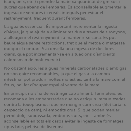
(carn, peix, etc.) i prendre la mateixa quantitat de greixos i
sucres que abans de l’embaràs. És aconsellable augmentar la
ingesta de verdures i cereals integrals per evitar el
restrenyiment, freqüent durant l’embaràs.
L’aigua és essencial. És important incrementar la ingesta
d’aigua, ja que ajuda a eliminar residus a través dels ronyons,
a alleugerir el restrenyiment i a mantenir-se sana. Es pot
beure aigua sense restriccions, tret que el metge o metgessa
indiqui el contrari. S’aconsella una ingesta de dos litres
diaris, que pot incrementar-se en situacions d’ambients
calorosos o de molt exercici.
No obstant això, les aigües minerals carbonatades o amb gas
no són gaire recomanables, ja que el gas a la cambra
intestinal pot produir moltes molèsties, tant a la mare com al
fetus, pel fet d’ocupar espai al ventre de la mare.
En principi, no s’ha de restringir cap aliment. Tanmateix, es
recomana a les embarassades que no estiguin immunitzades
contra la toxoplasmosi que no mengin carn crua (filet tàrtar o
carpaccio de carn), ni embotits crus. Sí que poden menjar
pernil dolç, sobrassada, embotits cuits, etc. També és
aconsellable en tots els casos evitar la ingesta de formatges
tipus brie, pel risc de listeriosi.