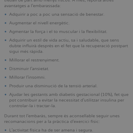
treball de part amb menys riscos. A més, reporta altres
avantatges a l’embarassada:
Adquirir a poc a poc una sensació de benestar.
Augmentar el nivell energètic.
Agmentar la força i el to muscular i la flexibilitat.
Adquirir un estil de vida actiu, sa i saludable, que sens
dubte influirà després en el fet que la recuperació postpart
sigui més ràpida.
Millorar el restrenyiment.
Disminuir l’ansietat.
Millorar l’insomni.
Produir una disminució de la tensió arterial.
Ajudar les gestants amb diabetis gestacional (10%), fet que
pot contribuir a evitar la necessitat d’utilitzar insulina per
controlar-la i tractar-la.
Durant tot l’embaràs, sempre és aconsellable seguir unes
recomanacions per a la pràctica d’exercici físic:
L’activitat física ha de ser amena i segura.