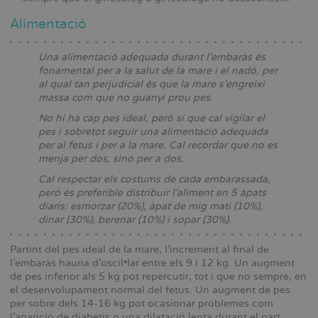
Alimentació
Una alimentació adequada durant l’embaràs és
fonamental per a la salut de la mare i el nadó, per
al qual tan perjudicial és que la mare s’engreixi
massa com que no guanyi prou pes.
No hi ha cap pes ideal, però sí que cal vigilar el
pes i sobretot seguir una alimentació adequada
per al fetus i per a la mare. Cal recordar que no es
menja per dos, sinó per a dos.
Cal respectar els costums de cada embarassada,
però és preferible distribuir l’aliment en 5 àpats
diaris: esmorzar (20%), àpat de mig matí (10%),
dinar (30%), berenar (10%) i sopar (30%).
Partint del pes ideal de la mare, l’increment al final de
l’embaràs hauria d’oscil•lar entre els 9 i 12 kg. Un augment
de pes inferior als 5 kg pot repercutir, tot i que no sempre, en
el desenvolupament normal del fetus. Un augment de pes
per sobre dels 14-16 kg pot ocasionar problemes com
l’aparició de diabetis o una dilatació lenta durant el part.