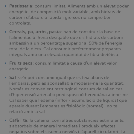
Pastisseria
: consum limitat. Aliments amb un elevat poder
energètic, de composició molt variable, amb hidrats de
carboni d’absorció ràpida i greixos no sempre ben
controlats.
Cereals, pa, arròs, pasta
: han de constituir la base de
l’alimentació. Seria desitjable que els hidrats de carboni
arribessin a un percentatge superior al 50% de l’energia
total de la dieta. Cal consumir preferentment preparats
integrals amb una elevada quantitat de fibra dietètica.
Fruits secs
: consum limitat a causa d’un elevat valor
energètic.
Sal
: se’n pot consumir igual que es feia abans de
l’embaràs, però és aconsellable moderar-ne la quantitat.
Només és convenient restringir el consum de sal en cas
d’hipertensió arterial o predisposició hereditària a tenir-ne.
Cal saber que l’edema (inflor - acumulació de líquids) que
apareix durant l’embaràs és fisiològic (normal) i no té
relació amb la sal.
Cafè i te
: la cafeïna, com altres substàncies estimulants,
s’absorbeix de manera immediata i produeix efectes
negatius sobre el sistema nerviós i l’aparell circulatori. La