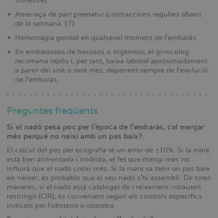
trimestre).
Amenaça de part prematur (contraccions regulars abans
de la setmana 37).
Hemorràgia genital en qualsevol moment de l’embaràs.
En embarassos de bessons o trigèmins, el ginecòleg
recomana repòs i, per tant, baixa laboral aproximadament
a partir del sisè o setè mes, depenent sempre de l’evolució
de l’embaràs.
Preguntes freqüents
Si el nadó pesa poc per l’època de l’embaràs, cal menjar
més perquè no neixi amb un pes baix?
El càlcul del pes per ecografia té un error de ±10%. Si la mare
està ben alimentada i nodrida, el fet que mengi més no
influirà que el nadó creixi més. Si la mare va tenir un pes baix
en néixer, és probable que el seu nadó s’hi assembli. De totes
maneres, si el nadó està catalogat de creixement intrauterí
restringit (CIR), és convenient seguir els controls específics
indicats per l’obstetre o obstetra.