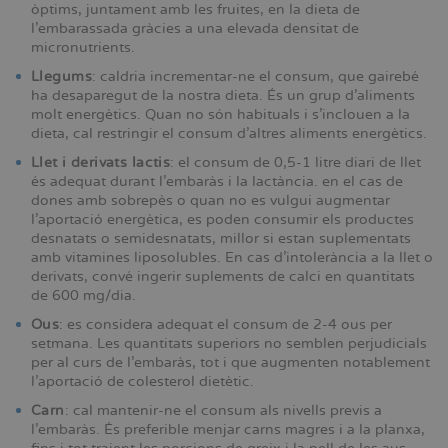
òptims, juntament amb les fruites, en la dieta de
l’embarassada gràcies a una elevada densitat de
micronutrients.
Llegums
: caldria incrementar-ne el consum, que gairebé
ha desaparegut de la nostra dieta. És un grup d’aliments
molt energètics. Quan no són habituals i s’inclouen a la
dieta, cal restringir el consum d’altres aliments energètics.
Llet i derivats lactis
: el consum de 0,5-1 litre diari de llet
és adequat durant l’embaràs i la lactància. en el cas de
dones amb sobrepès o quan no es vulgui augmentar
l’aportació energètica, es poden consumir els productes
desnatats o semidesnatats, millor si estan suplementats
amb vitamines liposolubles. En cas d’intolerància a la llet o
derivats, convé ingerir suplements de calci en quantitats
de 600 mg/dia.
Ous
: es considera adequat el consum de 2-4 ous per
setmana. Les quantitats superiors no semblen perjudicials
per al curs de l’embaràs, tot i que augmenten notablement
l’aportació de colesterol dietètic.
Carn
: cal mantenir-ne el consum als nivells previs a
l’embaràs. És preferible menjar carns magres i a la planxa,