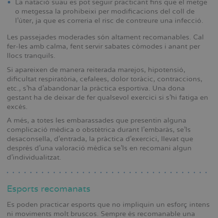
La natació suau es pot seguir practicant fins que el metge
o metgessa la prohibeixi per modificacions del coll de
l’úter, ja que es correria el risc de contreure una infecció.
Les passejades moderades són altament recomanables. Cal
fer-les amb calma, fent servir sabates còmodes i anant per
llocs tranquils.
Si apareixen de manera reiterada marejos, hipotensió,
dificultat respiratòria, cefalees, dolor toràcic, contraccions,
etc., s’ha d’abandonar la pràctica esportiva. Una dona
gestant ha de deixar de fer qualsevol exercici si s’hi fatiga en
excés.
A més, a totes les embarassades que presentin alguna
complicació mèdica o obstètrica durant l’embaràs, se’ls
desaconsella, d’entrada, la pràctica d’exercici, llevat que
després d’una valoració mèdica se’ls en recomani algun
d’individualitzat.
Esports recomanats
Es poden practicar esports que no impliquin un esforç intens
ni moviments molt bruscos. Sempre és recomanable una