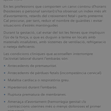
En les professions que comporten un canvi continu d’horaris
(hostesses o personal sanitari) s’ha observat un índex més alt
d’avortaments, retards del creixement fetal i parts preterme.
Cal procurar, per tant, reduir el nombre de guàrdies i evitar
situacions d’estrès mantingudes.
Durant la gestació, cal evitar del tot les feines que impliquin
l’ús de la força, o que es duguin a terme en locals amb
materials insalubres, amb sistemes de ventilació, refrigeració
o neteja deficients.
Les condicions clíniques que aconsellen interrompre
l’activitat laboral durant l’embaràs són:
Antecedents de prematuritat.
Antecedents de pèrdues fetals (incompetència cervical).
Malaltia cardíaca o respiratòria greu.
Hipertensió durant l’embaràs.
Ruptura prematura de membranes.
Amenaça d’avortament (hemorràgia genital i/o
contraccions uterines més o menys doloroses el primer