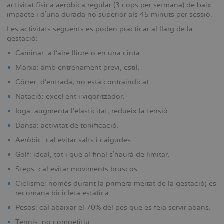
activitat física aeròbica regular (3 cops per setmana) de baix
impacte i d’una durada no superior als 45 minuts per sessió.
Les activitats següents es poden practicar al llarg de la
gestació:
Caminar: a l’aire lliure o en una cinta.
Marxa: amb entrenament previ, estil.
Córrer: d’entrada, no està contraindicat.
Natació: excel·ent i vigoritzador.
Ioga: augmenta l’elasticitat; redueix la tensió.
Dansa: activitat de tonificació.
Aeròbic: cal evitar salts i caigudes.
Golf: ideal, tot i que al final s’haurà de limitar.
Steps: cal evitar moviments bruscos.
Ciclisme: només durant la primera meitat de la gestació; es
recomana bicicleta estàtica.
Pesos: cal abaixar el 70% del pes que es feia servir abans.
Tennis: no competitiu.