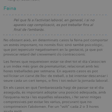
Feina
Pel que fa a l’activitat laboral, en general, i si no
apareix cap complicació, es pot treballar fins al
final de l’embaràs.
No obstant això, en determinats casos la feina pot comportar
un estrès important, no només físic sinó també psicològic,
que pot repercutir negativament en la gestació, ja que pot
provocar retard del creixement i/o contraccions.
Les feines que requereixen estar-se dret tot el dia s’associen
a un índex més gran de prematuritat, relacionat amb les
hores treballades per setmana. En aquests casos es pot
sol·licitar un canvi de lloc de treball, o bé intentar descansar i
seure cada un cert temps, o fins i tot reduir la jornada laboral.
En els casos en què l’embarassada hagi de passar-se el dia
asseguda, és important adoptar una posició adequada, amb
l’esquena recta i les espatlles relaxades, i fer servir mitges
compressives per evitar les varius, procurant que no
comprimeixin l’abdomen. Fer un “volt” cada 2 o 3 hores
ajuda molt.