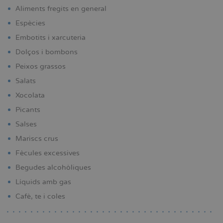
Aliments fregits en general
Espècies
Embotits i xarcuteria
Dolços i bombons
Peixos grassos
Salats
Xocolata
Picants
Salses
Mariscs crus
Fècules excessives
Begudes alcohòliques
Líquids amb gas
Cafè, te i coles