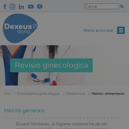
Vés
al
contingut
Menú principal
Revisio ginecologica
Inici
Enciclopèdia ginecològica
Obstetrícia
Hàbits i alimentació
Fil
d'Ariadna
Hàbits generals
Durant l’embaràs, la higiene corporal ha de ser