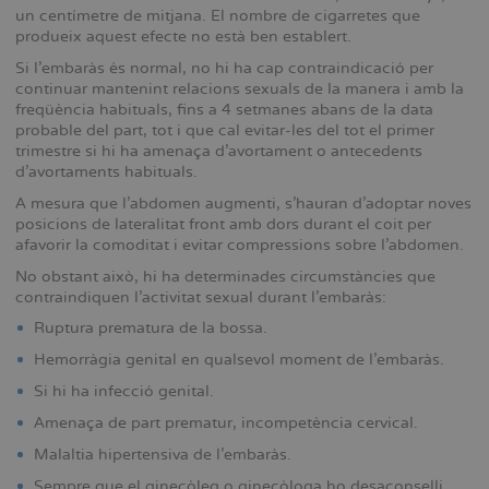
un centímetre de mitjana. El nombre de cigarretes que
produeix aquest efecte no està ben establert.
Si l’embaràs és normal, no hi ha cap contraindicació per
continuar mantenint relacions sexuals de la manera i amb la
freqüència habituals, fins a 4 setmanes abans de la data
probable del part, tot i que cal evitar-les del tot el primer
trimestre si hi ha amenaça d’avortament o antecedents
d’avortaments habituals.
A mesura que l’abdomen augmenti, s’hauran d’adoptar noves
posicions de lateralitat front amb dors durant el coit per
afavorir la comoditat i evitar compressions sobre l’abdomen.
No obstant això, hi ha determinades circumstàncies que
contraindiquen l’activitat sexual durant l’embaràs:
Ruptura prematura de la bossa.
Hemorràgia genital en qualsevol moment de l’embaràs.
Si hi ha infecció genital.
Amenaça de part prematur, incompetència cervical.
Malaltia hipertensiva de l’embaràs.
Sempre que el ginecòleg o ginecòloga ho desaconselli.