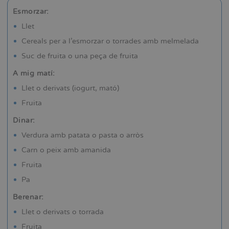
Esmorzar:
Llet
Cereals per a l’esmorzar o torrades amb melmelada
Suc de fruita o una peça de fruita
A mig matí:
Llet o derivats (iogurt, mató)
Fruita
Dinar:
Verdura amb patata o pasta o arròs
Carn o peix amb amanida
Fruita
Pa
Berenar:
Llet o derivats o torrada
Fruita