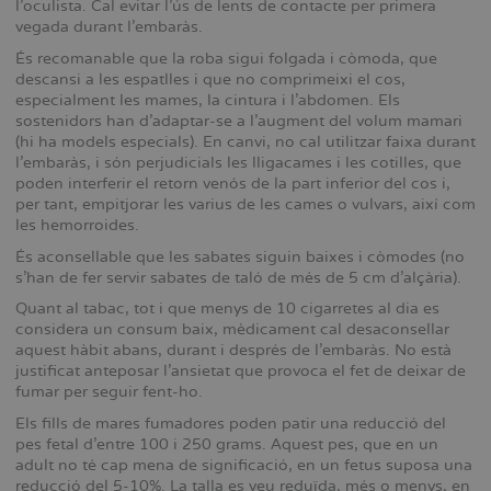
l’oculista. Cal evitar l’ús de lents de contacte per primera
vegada durant l’embaràs.
És recomanable que la roba sigui folgada i còmoda, que
descansi a les espatlles i que no comprimeixi el cos,
especialment les mames, la cintura i l’abdomen. Els
sostenidors han d’adaptar-se a l’augment del volum mamari
(hi ha models especials). En canvi, no cal utilitzar faixa durant
l’embaràs, i són perjudicials les lligacames i les cotilles, que
poden interferir el retorn venós de la part inferior del cos i,
per tant, empitjorar les varius de les cames o vulvars, així com
les hemorroides.
És aconsellable que les sabates siguin baixes i còmodes (no
s’han de fer servir sabates de taló de més de 5 cm d’alçària).
Quant al tabac, tot i que menys de 10 cigarretes al dia es
considera un consum baix, mèdicament cal desaconsellar
aquest hàbit abans, durant i després de l’embaràs. No està
justificat anteposar l’ansietat que provoca el fet de deixar de
fumar per seguir fent-ho.
Els fills de mares fumadores poden patir una reducció del
pes fetal d’entre 100 i 250 grams. Aquest pes, que en un
adult no té cap mena de significació, en un fetus suposa una
reducció del 5-10%. La talla es veu reduïda, més o menys, en