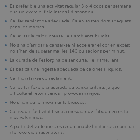
És preferible una activitat regular 3 o 4 cops per setmana
que un exercici físic intens i discontinu.
Cal fer servir roba adequada. Calen sostenidors adequats
per a les mames.
Cal evitar la calor intensa i els ambients humits.
No s’ha d’arribar a cansar-se ni accelerar el cor en excés;
no s’han de superar mai les 140 pulsacions per minut.
La durada de l’esforç ha de ser curta, i el ritme, lent.
És bàsica una ingesta adequada de calories i líquids.
Cal hidratar-se correctament.
Cal evitar l’exercici estirada de panxa enlaire, ja que
dificulta el retorn venós i provoca marejos.
No s’han de fer moviments bruscos.
Cal reduir l’activitat física a mesura que l’abdomen es fa
més voluminós.
A partir del vuitè mes, és recomanable limitar-se a caminar
i fer exercicis respiratoris.