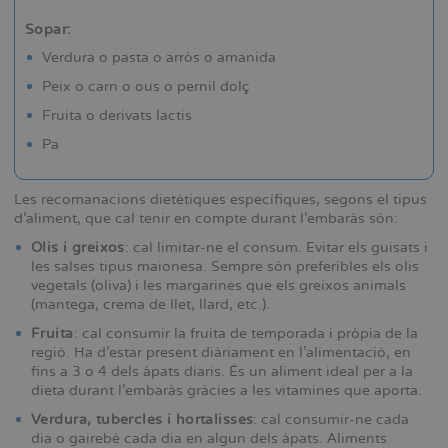
Sopar:
Verdura o pasta o arròs o amanida
Peix o carn o ous o pernil dolç
Fruita o derivats lactis
Pa
Les recomanacions dietètiques específiques, segons el tipus
d’aliment, que cal tenir en compte durant l’embaràs són:
Olis i greixos
: cal limitar-ne el consum. Evitar els guisats i
les salses tipus maionesa. Sempre són preferibles els olis
vegetals (oliva) i les margarines que els greixos animals
(mantega, crema de llet, llard, etc.).
Fruita
: cal consumir la fruita de temporada i pròpia de la
regió. Ha d’estar present diàriament en l’alimentació, en
fins a 3 o 4 dels àpats diaris. És un aliment ideal per a la
dieta durant l’embaràs gràcies a les vitamines que aporta.
Verdura, tubercles i hortalisses
: cal consumir-ne cada
dia o gairebé cada dia en algun dels àpats. Aliments