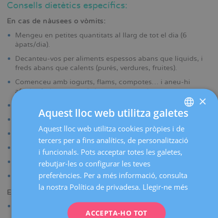
Consells dietètics específics:
En cas de nàusees o vòmits:
Mengeu en petites quantitats al llarg de tot el dia (6
àpats/dia).
Decanteu-vos per aliments espessos abans que líquids, i
freds abans que calents (purés, verdures, fruites).
Comenceu amb iogurts, flams, compotes… i aneu-hi
afegint fruites, vegetals i carns progressivament.
×
Prepareu menjars senzills, i eviteu les salses i les coccions.
Aquest lloc web utilitza galetes
No prengueu aliments grassos, àcids ni picants.
Aquest lloc web utilitza cookies pròpies i de
SPANISH
No prengueu cafè ni alcohol.
tercers per a fins analítics, de personalització
CATALÀ
Mengeu segons la gana que tingueu, sense forçar-vos.
i funcionals. Pots acceptar totes les galetes,
ENGLISH
Reposeu 15-20 minuts després de cada àpat.
rebutjar-les o configurar les teves
preferències. Per a més informació, consulta
Esmorzar estirada al llit fa disminuir els vòmits matinals.
FRENCH
la nostra Política de privadesa.
Llegir-ne més
En cas de restrenyiment:
DEUTSCH
Beveu un o dos gots d’aigua, o millor un suc de fruites, en
ITALIANO
ACCEPTA-HO TOT
dejú, cinc minuts abans de l’esmorzar.