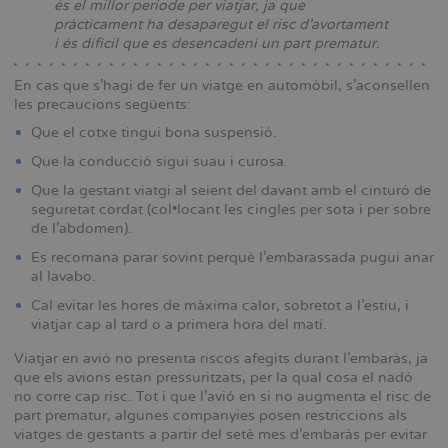
és el millor període per viatjar, ja que
pràcticament ha desaparegut el risc d’avortament
i és difícil que es desencadeni un part prematur.
En cas que s’hagi de fer un viatge en automòbil, s’aconsellen
les precaucions següents:
Que el cotxe tingui bona suspensió.
Que la conducció sigui suau i curosa.
Que la gestant viatgi al seient del davant amb el cinturó de
seguretat cordat (col•locant les cingles per sota i per sobre
de l’abdomen).
Es recomana parar sovint perquè l’embarassada pugui anar
al lavabo.
Cal evitar les hores de màxima calor, sobretot a l’estiu, i
viatjar cap al tard o a primera hora del matí.
Viatjar en avió no presenta riscos afegits durant l’embaràs, ja
que els avions estan pressuritzats, per la qual cosa el nadó
no corre cap risc. Tot i que l’avió en si no augmenta el risc de
part prematur, algunes companyies posen restriccions als
viatges de gestants a partir del setè mes d’embaràs per evitar