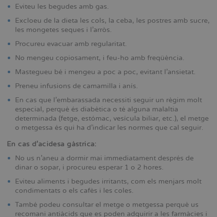
Eviteu les begudes amb gas.
Excloeu de la dieta les cols, la ceba, les postres amb sucre,
les mongetes seques i l’arròs.
Procureu evacuar amb regularitat.
No mengeu copiosament, i feu-ho amb freqüència.
Mastegueu bé i mengeu a poc a poc, evitant l’ansietat.
Preneu infusions de camamilla i anís.
En cas que l’embarassada necessiti seguir un règim molt
especial, perquè és diabètica o té alguna malaltia
determinada (fetge, estómac, vesícula biliar, etc.), el metge
o metgessa és qui ha d’indicar les normes que cal seguir.
En cas d’acidesa gàstrica:
No us n’aneu a dormir mai immediatament després de
dinar o sopar, i procureu esperar 1 o 2 hores.
Eviteu aliments i begudes irritants, com els menjars molt
condimentats o els cafès i les coles.
També podeu consultar el metge o metgessa perquè us
recomani antiàcids que es poden adquirir a les farmàcies i