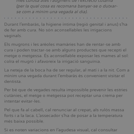
més curosa atès l’augment de l’excreció cutània
(per la qual cosa es recomana banyar-se o dutxar-
se com a mínim una vegada al dia).
Durant l’embaràs, la higiene íntima (regió genital i anus) s’ha
de fer amb cura. No són aconsellables les irrigacions
vaginals.
Els mugrons i les arèoles mamàries han de rentar-se amb
cura i poden tractar-se amb alguns productes que recepti el
metge o metgessa. És aconsellable exposar les mames al sol:
colra el mugró i afavoreix la irrigació sanguínia.
La neteja de la boca ha de ser regular, al matí i a la nit. Com a
mínim una vegada durant l’embaràs és convenient visitar el
dentista.
Per bé que de vegades resulta impossible prevenir les estries
cutànies, el metge o metgessa pot receptar una crema per
intentar evitar-les.
Pel que fa al cabell, cal renunciar al crepat, als rulós massa
forts i a la laca. L’assecador s’ha de posar a la temperatura
més baixa possible.
Si es noten variacions en l’agudesa visual, cal consultar