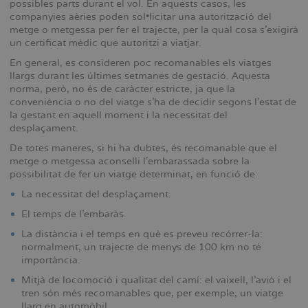
possibles parts durant el vol. En aquests casos, les
companyies aèries poden sol•licitar una autorització del
metge o metgessa per fer el trajecte, per la qual cosa s’exigirà
un certificat mèdic que autoritzi a viatjar.
En general, es consideren poc recomanables els viatges
llargs durant les últimes setmanes de gestació. Aquesta
norma, però, no és de caràcter estricte, ja que la
conveniència o no del viatge s’ha de decidir segons l’estat de
la gestant en aquell moment i la necessitat del
desplaçament.
De totes maneres, si hi ha dubtes, és recomanable que el
metge o metgessa aconselli l’embarassada sobre la
possibilitat de fer un viatge determinat, en funció de:
La necessitat del desplaçament.
El temps de l’embaràs.
La distància i el temps en què es preveu recórrer-la:
normalment, un trajecte de menys de 100 km no té
importància.
Mitjà de locomoció i qualitat del camí: el vaixell, l’avió i el
tren són més recomanables que, per exemple, un viatge
llarg en automòbil.