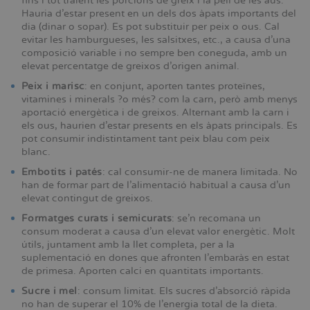
fins i tot traient les porcions de greix i la pell de les aus.
Hauria d’estar present en un dels dos àpats importants del
dia (dinar o sopar). Es pot substituir per peix o ous. Cal
evitar les hamburgueses, les salsitxes, etc., a causa d’una
composició variable i no sempre ben coneguda, amb un
elevat percentatge de greixos d’origen animal.
Peix i marisc
: en conjunt, aporten tantes proteïnes,
vitamines i minerals ?o més? com la carn, però amb menys
aportació energètica i de greixos. Alternant amb la carn i
els ous, haurien d’estar presents en els àpats principals. Es
pot consumir indistintament tant peix blau com peix
blanc.
Embotits i patés
: cal consumir-ne de manera limitada. No
han de formar part de l’alimentació habitual a causa d’un
elevat contingut de greixos.
Formatges curats i semicurats
: se’n recomana un
consum moderat a causa d’un elevat valor energètic. Molt
útils, juntament amb la llet completa, per a la
suplementació en dones que afronten l’embaràs en estat
de primesa. Aporten calci en quantitats importants.
Sucre i mel
: consum limitat. Els sucres d’absorció ràpida
no han de superar el 10% de l’energia total de la dieta.