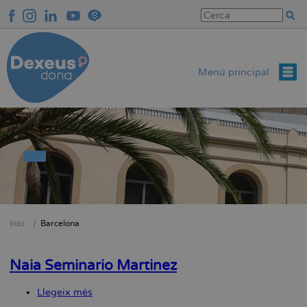
Vés
al
contingut
Menú principal
Inici
Barcelona
Fil
d'Ariadna
Naia Seminario Martinez
Llegeix més
sobre
Naia