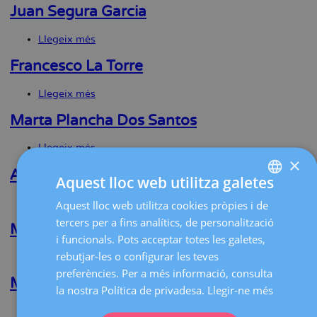
Seminario
Juan Segura Garcia
Martinez
Llegeix més
sobre
Juan
Segura
Francesco La Torre
Garcia
Llegeix més
sobre
Francesco
La
Marta Plancha Dos Santos
Torre
Llegeix més
sobre
×
Marta
Plancha
Anna Goday Cibeira
Aquest lloc web utilitza galetes
Dos
Santos
Llegeix més
sobre
Aquest lloc web utilitza cookies pròpies i de
SPANISH
Anna
tercers per a fins analítics, de personalització
Goday
Maria V. Destefano
CATALÀ
i funcionals. Pots acceptar totes les galetes,
Cibeira
ENGLISH
rebutjar-les o configurar les teves
Llegeix més
sobre
Maria
preferències. Per a més informació, consulta
FRENCH
V.
Maira A. Aleman Machado
la nostra Política de privadesa.
Llegir-ne més
Destefano
DEUTSCH
Llegeix més
sobre