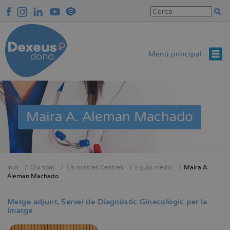
Vés
al
contingut
Menú principal
Maira A. Aleman Machado
Inici
Qui som
Els nostres Centres
Equip mèdic
Maira A.
Fil
Aleman Machado
d'Ariadna
Metge adjunt
Servei de Diagnòstic Ginecològic per la
Imatge