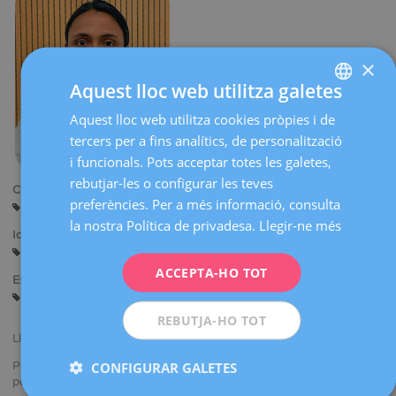
×
Aquest lloc web utilitza galetes
Aquest lloc web utilitza cookies pròpies i de
SPANISH
tercers per a fins analítics, de personalització
CATALÀ
i funcionals. Pots acceptar totes les galetes,
ENGLISH
rebutjar-les o configurar les teves
Centres:
preferències. Per a més informació, consulta
Barcelona
FRENCH
la nostra Política de privadesa.
Llegir-ne més
Idiomes:
DEUTSCH
Castellà
ITALIANO
ACCEPTA-HO TOT
Especialitats:
Diagnòstic Ginecològic per la Imatge
ESPAÑOL
REBUTJA-HO TOT
Llicenciada en Medicina i Cirurgia.
CONFIGURAR GALETES
Participa en congressos nacionals i internacionals presentant
ponències i comunicacions.