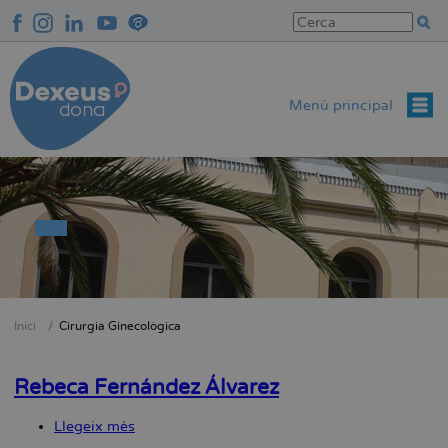
Vés
al
contingut
Menú principal
Inici
Cirurgia Ginecològica
Fil
d'Ariadna
Rebeca Fernández Álvarez
Llegeix més
sobre
Rebeca