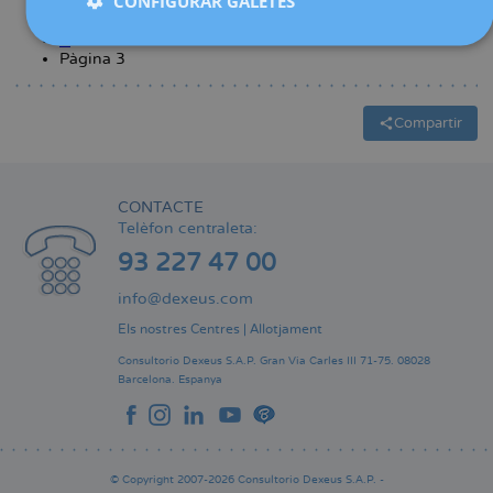
CONFIGURAR GALETES
Pere
N.
Pàgina
‹‹
Barri
anterior
Pàgina 3
Paginació
Soldevila
Compartir
CONTACTE
Telèfon centraleta:
93 227 47 00
info@dexeus.com
Els nostres Centres
|
Allotjament
Consultorio Dexeus S.A.P.
Gran Via Carles III 71-75.
08028
Barcelona.
Espanya
© Copyright 2007-2026 Consultorio Dexeus S.A.P. -