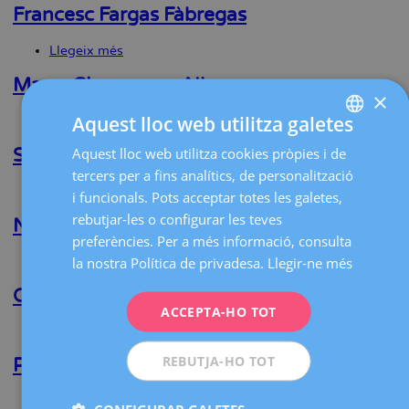
Fernández
Francesc Fargas Fàbregas
Álvarez
Llegeix més
sobre
Francesc
Fargas
Marta Claramonte Nieto
×
Fàbregas
Aquest lloc web utilitza galetes
Llegeix més
sobre
Marta
Aquest lloc web utilitza cookies pròpies i de
SPANISH
Claramonte
Sonia Baulies Caballero
Nieto
tercers per a fins analítics, de personalització
CATALÀ
Llegeix més
sobre
i funcionals. Pots acceptar totes les galetes,
Sonia
ENGLISH
rebutjar-les o configurar les teves
Baulies
Nuria Barbany Freixa
Caballero
preferències. Per a més informació, consulta
FRENCH
Llegeix més
sobre
la nostra Política de privadesa.
Llegir-ne més
DEUTSCH
Nuria
Barbany
Carmen Ara Pérez
ITALIANO
Freixa
ACCEPTA-HO TOT
Llegeix més
sobre
ESPAÑOL
Carmen
REBUTJA-HO TOT
Ara
Pere N. Barri Soldevila
Pérez
Llegeix més
sobre