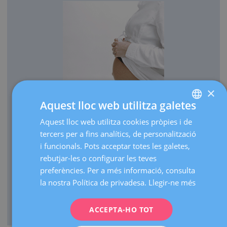
×
Aquest lloc web utilitza galetes
OBSTETRÍCIA
Aquest lloc web utilitza cookies pròpies i de
SPANISH
Cada any portem al món més de 3.000 nadons.
tercers per a fins analítics, de personalització
CATALÀ
Realitzem més de 30.000 ecografies d'embaràs a l'any.
i funcionals. Pots acceptar totes les galetes,
ENGLISH
rebutjar-les o configurar les teves
Com a centre de referència, fem més de 3.000 visites
preferències. Per a més informació, consulta
d'embarassos d'alt risc a l'any.
FRENCH
la nostra Política de privadesa.
Llegir-ne més
Comptem amb una UCI neonatal de nivell III que atén
DEUTSCH
naixements de prematurs extrems de qualsevol edat
ITALIANO
gestacional.
ACCEPTA-HO TOT
ESPAÑOL