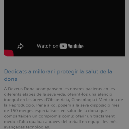
Dedicats a millorar i protegir la salut de la
dona
A Dexeus Dona acompanyem les nostres pacients en les
diferents etapes de la seva vida, oferint-los una atenció
integral en les àrees d'Obstetrícia, Ginecologia i Medicina de
la Reproducció. Per a això, posem a la seva disposició més
de 150 metges especialistes en salut de la dona que
comparteixen un compromís comú: oferir un tractament
mèdic d'alta qualitat a través del treball en equip i les més
avançades tecnologies.