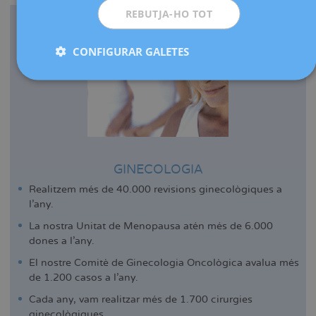
REBUTJA-HO TOT
CONFIGURAR GALETES
GINECOLOGIA
Realitzem més de 40.000 revisions ginecològiques a
l'any.
La nostra Unitat de Menopausa atén més de 6.000
dones a l'any.
El nostre Comitè de Ginecologia Oncològica avalua més
de 1.200 casos a l'any.
Cada any, vam realitzar més de 1.700 cirurgies
ginecològiques.