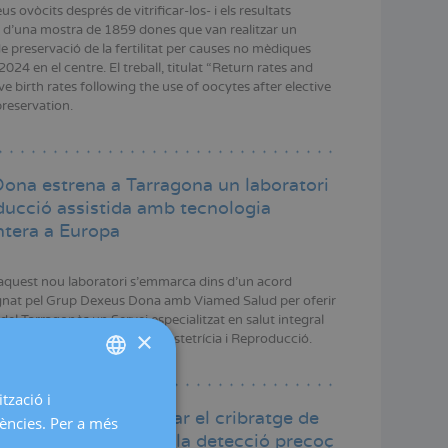
seus ovòcits després de vitrificar-los- i els resultats
 d'una mostra de 1859 dones que van realitzar un
e preservació de la fertilitat per causes no mèdiques
2024 en el centre. El treball, titulat “Return rates and
ve birth rates following the use of oocytes after elective
reservation.
ona estrena a Tarragona un laboratori
ducció assistida amb tecnologia
tera a Europa
’aquest nou laboratori s’emmarca dins d'un acord
ignat pel Grup Dexeus Dona amb Viamed Salud per oferir
 del Tarragonès un Servei especialitzat en salut integral
×
 les àrees de Ginecologia, Obstetrícia i Reproducció.
tzació i
SPANISH
 suggereix actualitzar el cribratge de
rències. Per a més
CATALÀ
psia per garantir-ne la detecció precoç