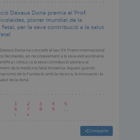
ció Dexeus Dona premia el Prof.
icolaides, pioner mundial de la
fetal, per la seva contribució a la salut
etal
Dexeus Dona ha concedit el seu XX Premi Internacional
os Nicolaides, en reconeixement a la seva extraordinària
entífica i clínica i a la seva contribució pionera al
ent de la medicina fetal moderna. Aquest guardó
mpromís de la Fundació amb la recerca, la innovació i la
salut de la dona.
Pàgina
1
Pàgina
2
Pàgina
3
Pàgina
4
Pàgina
5
actual
Pàgina
6
Pàgina
7
Pàgina
8
Pàgina
9
…
Pàgina
›
Última
»
següent
pàgina
Compartir