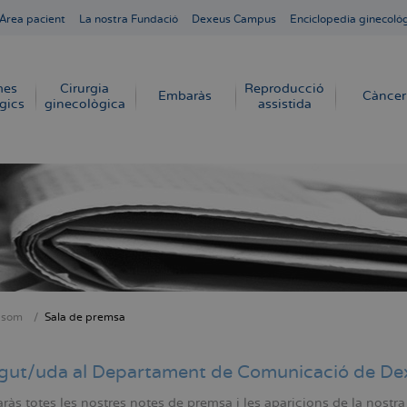
Área pacient
La nostra Fundació
Dexeus Campus
Enciclopedia ginecoló
mes
Cirurgia
Reproducció
Embaràs
Càncer
gics
ginecològica
assistida
 som
Sala de premsa
dna
gut/uda al Departament de Comunicació de De
ràs totes les nostres notes de premsa i les aparicions de la nostra