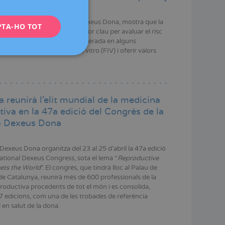
ENGLISH
ealitzat per investigadors de Dexeus Dona, mostra que la
PTA-HO TOT
FRENCH
ascular uterina, un biomarcador clau per avaluar el risc
ar la malaltia, pot veure’s alterada en alguns
DEUTSCH
tinguts per Fecundació in vitro (FIV) i oferir valors
ITALIANO
ESPAÑOL
 reunirà l’elit mundial de la medicina
iva en la 47a edició del Congrés de la
ó Dexeus Dona
Dexeus Dona organitza del 23 al 25 d’abril la 47a edició
national Dexeus Congress, sota el lema “
Reproductive
ets the World
”. El congrés, que tindrà lloc al Palau de
e Catalunya, reunirà més de 600 professionals de la
roductiva procedents de tot el món i es consolida,
7 edicions, com una de les trobades de referència
 en salut de la dona.