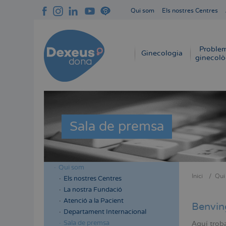
Vés
Qui som
Els nostres Centres
al
Navegación
contingut
superior
cabecera
Proble
Navegación
Ginecologia
ginecolò
principal
Sala de premsa
Qui som
Menú
Inici
Qui
Els nostres Centres
Fil
lateral
La nostra Fundació
d'Aria
cabecera
Atenció a la Pacient
Benvin
Departament Internacional
Sala de premsa
Aquí troba