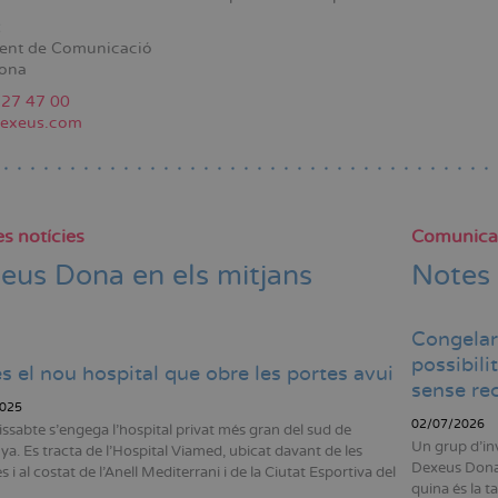
:
ent de Comunicació
ona
227 47 00
exeus.com
s notícies
Comunica
eus Dona en els mitjans
Notes
Congelar
possibili
és el nou hospital que obre les portes avui
sense rec
025
02/07/2026
issabte s'engega l'hospital privat més gran del sud de
Un grup d'in
ya. Es tracta de l'Hospital Viamed, ubicat davant de les
Dexeus Dona 
 i al costat de l'Anell Mediterrani i de la Ciutat Esportiva del
quina és la t