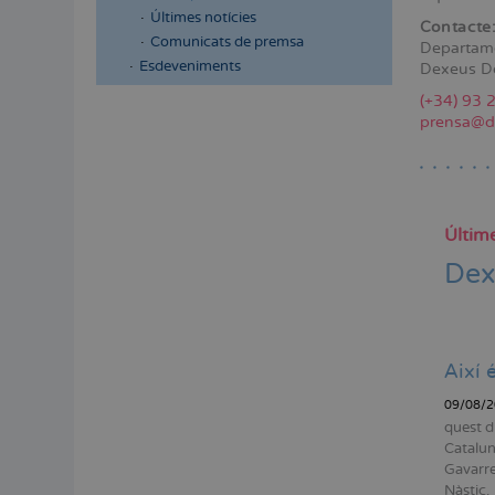
Últimes notícies
Contacte
Comunicats de premsa
Departam
Esdeveniments
Dexeus D
(+34) 93 
Menú
prensa@d
lateral
principal
Últime
Dex
Així 
09/08/2
quest d
Catalun
Gavarres
Nàstic.