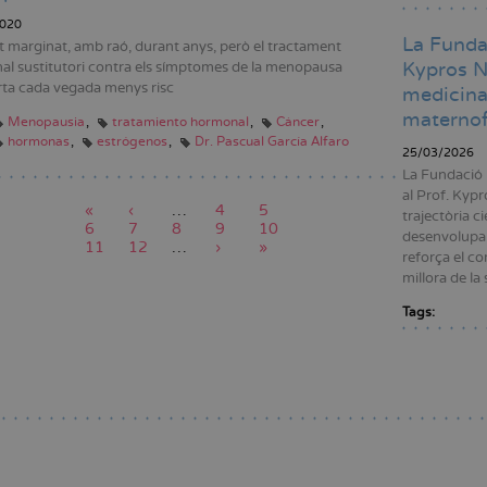
020
La Funda
t marginat, amb raó, durant anys, però el tractament
Kypros N
l sustitutori contra els símptomes de la menopausa
ta cada vegada menys risc
medicina 
maternof
Menopausia
tratamiento hormonal
Cáncer
hormonas
estrógenos
Dr. Pascual García Alfaro
25/03/2026
La Fundació 
al Prof. Kypr
Primera
«
Pàgina
‹
…
Pàgina
4
Pàgina
5
trajectòria ci
pàgina
Pàgina
6
anterior
Pàgina
7
Pàgina
8
Pàgina
9
Pàgina
10
ció
desenvolupam
Pàgina
11
Pàgina
12
actual
…
Pàgina
›
Última
»
reforça el co
següent
pàgina
millora de la 
Tags:
Paginació