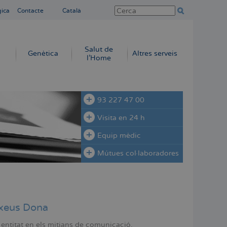
gica
Contacte
Català
Salut de
Genètica
Altres serveis
l'Home
93 227 47 00
Visita en 24 h
Equip mèdic
Mútues col·laboradores
xeus Dona
 entitat en els mitjans de comunicació.