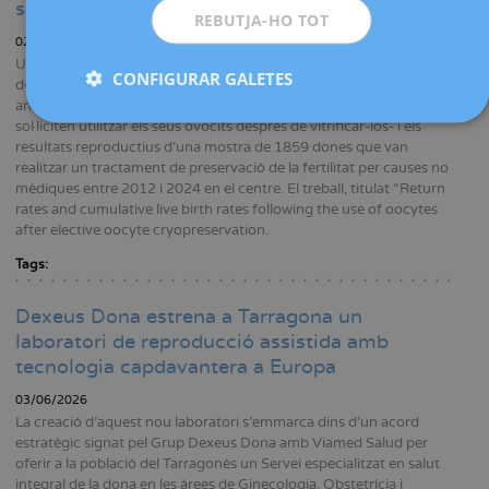
sense recórrer a la donació
REBUTJA-HO TOT
02/07/2026
Un grup d'investigadors del Servei de Medicina de la Reproducció
CONFIGURAR GALETES
de Dexeus Dona ha realitzat un ampli estudi retrospectiu que
analitza quina és la taxa de retorn -percentatge de pacients que
sol·liciten utilitzar els seus ovòcits després de vitrificar-los- i els
resultats reproductius d'una mostra de 1859 dones que van
realitzar un tractament de preservació de la fertilitat per causes no
mèdiques entre 2012 i 2024 en el centre. El treball, titulat “Return
rates and cumulative live birth rates following the use of oocytes
after elective oocyte cryopreservation.
Tags:
Dexeus Dona estrena a Tarragona un
laboratori de reproducció assistida amb
tecnologia capdavantera a Europa
03/06/2026
La creació d’aquest nou laboratori s’emmarca dins d'un acord
estratègic signat pel Grup Dexeus Dona amb Viamed Salud per
oferir a la població del Tarragonès un Servei especialitzat en salut
integral de la dona en les àrees de Ginecologia, Obstetrícia i