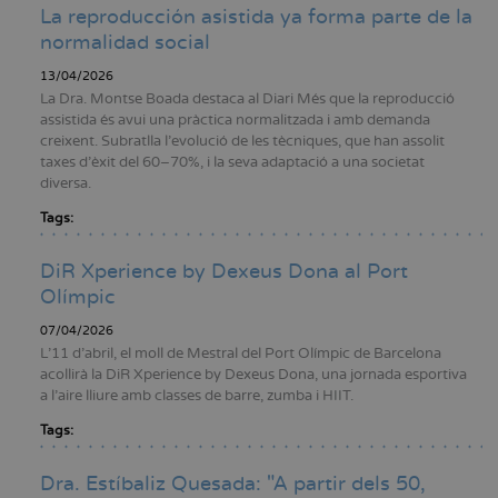
La reproducción asistida ya forma parte de la
normalidad social
13/04/2026
La Dra. Montse Boada destaca al Diari Més que la reproducció
assistida és avui una pràctica normalitzada i amb demanda
creixent. Subratlla l’evolució de les tècniques, que han assolit
taxes d’èxit del 60–70%, i la seva adaptació a una societat
diversa.
Tags:
DiR Xperience by Dexeus Dona al Port
Olímpic
07/04/2026
L’11 d’abril, el moll de Mestral del Port Olímpic de Barcelona
acollirà la DiR Xperience by Dexeus Dona, una jornada esportiva
a l’aire lliure amb classes de barre, zumba i HIIT.
Tags:
Dra. Estíbaliz Quesada: "A partir dels 50,