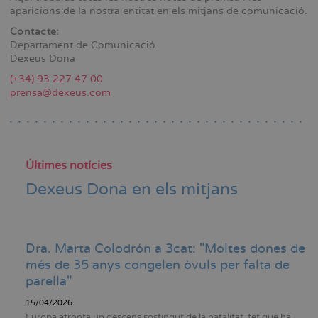
aparicions de la nostra entitat en els mitjans de comunicació.
Contacte:
Departament de Comunicació
Dexeus Dona
(+34) 93 227 47 00
prensa@dexeus.com
Últimes notícies
Dexeus Dona en els mitjans
Dra. Marta Colodrón a 3cat: "Moltes dones de
més de 35 anys congelen òvuls per falta de
parella"
15/04/2026
Europa afronta un descens sostingut de la natalitat, fet que ha