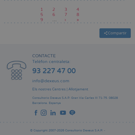
Pàgina
1
Pàgina
2
Pàgina
3
Pàgina
4
actual
Pàgina
5
Pàgina
6
Pàgina
7
Pàgina
8
Paginació
Pàgina
9
…
Pàgina
›
Última
»
següent
pàgina
Compartir
CONTACTE
Telèfon centraleta:
93 227 47 00
info@dexeus.com
Els nostres Centres
|
Allotjament
Consultorio Dexeus S.A.P.
Gran Via Carles III 71-75.
08028
Barcelona.
Espanya
© Copyright 2007-2026 Consultorio Dexeus S.A.P. -