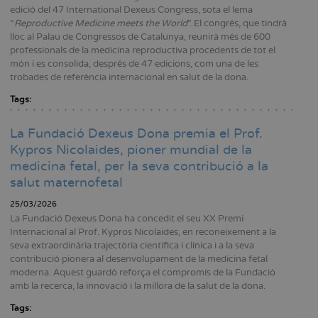
edició del 47 International Dexeus Congress, sota el lema
“
Reproductive Medicine meets the World
”. El congrés, que tindrà
lloc al Palau de Congressos de Catalunya, reunirà més de 600
professionals de la medicina reproductiva procedents de tot el
món i es consolida, després de 47 edicions, com una de les
trobades de referència internacional en salut de la dona.
Tags:
La Fundació Dexeus Dona premia el Prof.
Kypros Nicolaides, pioner mundial de la
medicina fetal, per la seva contribució a la
salut maternofetal
25/03/2026
La Fundació Dexeus Dona ha concedit el seu XX Premi
Internacional al Prof. Kypros Nicolaides, en reconeixement a la
seva extraordinària trajectòria científica i clínica i a la seva
contribució pionera al desenvolupament de la medicina fetal
moderna. Aquest guardó reforça el compromís de la Fundació
amb la recerca, la innovació i la millora de la salut de la dona.
Tags: