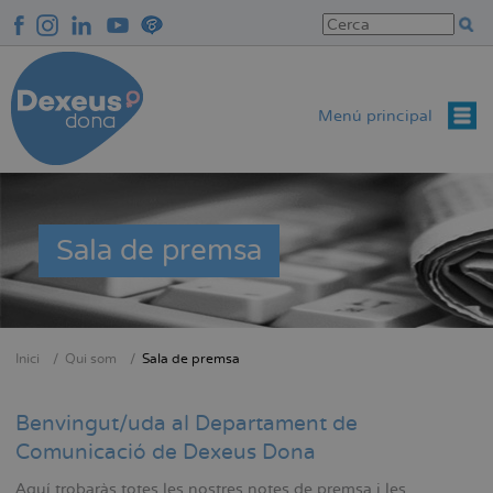
Vés
al
contingut
Menú principal
Sala de premsa
Inici
Qui som
Sala de premsa
Fil
d'Ariadna
Benvingut/uda al Departament de
Comunicació de Dexeus Dona
Aquí trobaràs totes les nostres notes de premsa i les