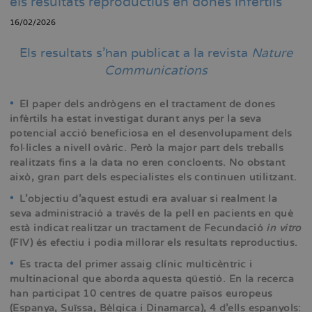
els resultats reproductius en dones infèrtils
16/02/2026
Els resultats s’han publicat a la revista
Nature
Communications
•
El paper dels andrògens en el tractament de dones
infèrtils ha estat investigat durant anys per la seva
potencial acció beneficiosa en el desenvolupament dels
fol·licles a nivell ovàric. Però la major part dels treballs
realitzats fins a la data no eren concloents. No obstant
això, gran part dels especialistes els continuen utilitzant.
•
L'objectiu d'aquest estudi era avaluar si realment la
seva administració a través de la pell en pacients en què
està indicat realitzar un tractament de Fecundació
in vitro
(FIV) és efectiu i podia millorar els resultats reproductius.
•
Es tracta del primer assaig clínic multicèntric i
multinacional que aborda aquesta qüestió. En la recerca
han participat 10 centres de quatre països europeus
(Espanya, Suïssa, Bèlgica i Dinamarca), 4 d'ells espanyols: