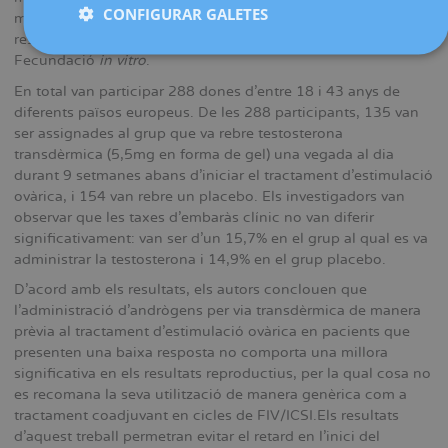
CONFIGURAR GALETES
mitjançant ecografia i batec cardíac- en dones amb baixa
reserva ovàrica que tenien previst realitzar un tractament de
Fecundació
in vitro
.
En total van participar 288 dones d'entre 18 i 43 anys de
diferents països europeus. De les 288 participants, 135 van
ser assignades al grup que va rebre testosterona
transdèrmica (5,5mg en forma de gel) una vegada al dia
durant 9 setmanes abans d'iniciar el tractament d'estimulació
ovàrica, i 154 van rebre un placebo. Els investigadors van
observar que les taxes d'embaràs clínic no van diferir
significativament: van ser d'un 15,7% en el grup al qual es va
administrar la testosterona i 14,9% en el grup placebo.
D'acord amb els resultats, els autors conclouen que
l'administració d'andrògens per via transdèrmica de manera
prèvia al tractament d'estimulació ovàrica en pacients que
presenten una baixa resposta no comporta una millora
significativa en els resultats reproductius, per la qual cosa no
es recomana la seva utilització de manera genèrica com a
tractament coadjuvant en cicles de FIV/ICSI.Els resultats
d'aquest treball permetran evitar el retard en l'inici del