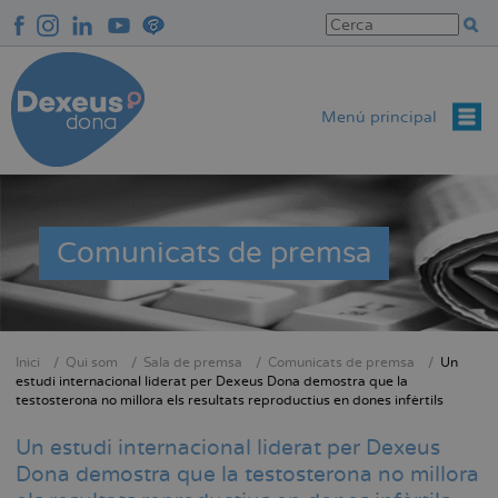
Vés
al
contingut
Menú principal
Comunicats de premsa
Inici
Qui som
Sala de premsa
Comunicats de premsa
Un
Fil
estudi internacional liderat per Dexeus Dona demostra que la
testosterona no millora els resultats reproductius en dones infèrtils
d'Ariadna
Un estudi internacional liderat per Dexeus
Dona demostra que la testosterona no millora