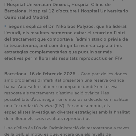
l'Hospital Universitari Dexeus, Hospital Clínic de
Barcelona, Hospital 12 d'octubre i Hospital Universitario
Quirónsalud Madrid.
•
Segons explica el Dr. Nikolaos Polyzos, que ha liderat
l’estudi, els resultats permetran evitar el retard en l'inici
del tractament que comportava l'administració prèvia de
la testosterona, així com dirigir la recerca cap a altres
estratègies complementàries que puguin ser més
efectives per millorar els resultats reproductius en FIV.
Barcelona, 16 de febrer de 2026.
- Gran part de les dones
amb problemes d'infertilitat presenten una reserva ovàrica
baixa, Aquest fet sol tenir un impacte també en la seva
resposta als tractaments d'estimulació ovàrica i les
possibilitats d'aconseguir un embaràs si decideixen realitzar
una Fecundació
in vitro
(FIV). Per aquest motiu, els
especialistes investiguen diverses estratègies amb la finalitat
de millorar els seus resultats reproductius.
Una d'elles és l'ús de l'administració de testosterona a través
de la pell. El motiu és que, encara que els nivells de