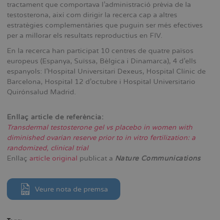
tractament que comportava l'administració prèvia de la
testosterona, així com dirigir la recerca cap a altres
estratègies complementàries que puguin ser més efectives
per a millorar els resultats reproductius en FIV.
En la recerca han participat 10 centres de quatre països
europeus (Espanya, Suïssa, Bèlgica i Dinamarca), 4 d'ells
espanyols: l'Hospital Universitari Dexeus, Hospital Clínic de
Barcelona, Hospital 12 d'octubre i Hospital Universitario
Quirónsalud Madrid.
Enllaç article de referència:
Transdermal testosterone gel vs placebo in women with
diminished ovarian reserve prior to in vitro fertilization: a
randomized, clinical trial
Enllaç
artícle original
publicat a
Nature Communications
Veure nota de premsa