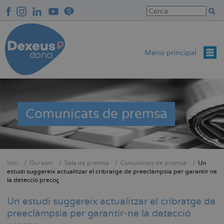
Vés
al
contingut
Menú principal
Comunicats de premsa
Inici
Qui som
Sala de premsa
Comunicats de premsa
Un
Fil
estudi suggereix actualitzar el cribratge de preeclàmpsia per garantir ne
la detecció precoç
d'Ariadna
Un estudi suggereix actualitzar el cribratge de
preeclàmpsia per garantir-ne la detecció