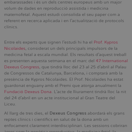
embarassades i és un dels centres europeus amb un major
volum de dades en reproducció assistida i medicina
maternofetal. Aquest estudi consolida el seu paper com a
referent en recerca aplicada i en l’actualització de protocols
clínics.
Entre els experts que signen l’estudi hi ha el
Prof. Kypros
Nicolaides
, considerat un dels principals impulsors de la
medicina fetal a escala mundial. Els resultats d’aquest treball
es presenten aquesta setmana en el marc del
47 International
Dexeus Congress
, que tindrà lloc del 23 al 25 d’abril al Palau
de Congressos de Catalunya, Barcelona, i comptarà amb la
presència de Kypros Nicolaides. El Prof. Nicolaides ha estat
guardonat enguany amb el Premi que atorga anualment la
Fundació Dexeus Dona
. L’acte de lliurament tindrà lloc la nit
del 24 d’abril en un acte institucional al Gran Teatre del
Liceu.
Al llarg de tres dies, el
Dexeus Congress
abordarà els grans
reptes clínics i científics en salut de la dona amb un
enfocament clarament interdisciplinari. Les sessions cobriran
àrees com la genètica reproductiva, la medicina fetal, la