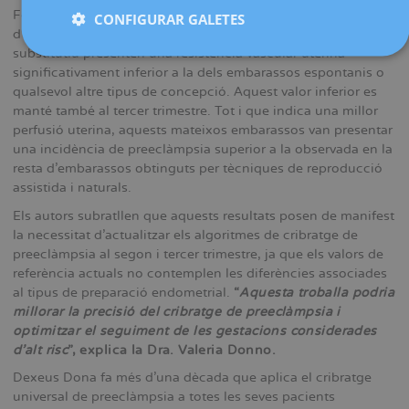
Fecundació
in vitro
(FIV) després de la transferència
CONFIGURAR GALETES
d’embrions prèviament congelats amb tractament hormonal
substitutiu presenten una resistència vascular uterina
significativament inferior a la dels embarassos espontanis o
qualsevol altre tipus de concepció. Aquest valor inferior es
manté també al tercer trimestre. Tot i que indica una millor
perfusió uterina, aquests mateixos embarassos van presentar
una incidència de preeclàmpsia superior a la observada en la
resta d’embarassos obtinguts per tècniques de reproducció
assistida i naturals.
Els autors subratllen que aquests resultats posen de manifest
la necessitat d’actualitzar els algoritmes de cribratge de
preeclàmpsia al segon i tercer trimestre, ja que els valors de
referència actuals no contemplen les diferències associades
al tipus de preparació endometrial.
“
Aquesta troballa podria
millorar la precisió del cribratge de preeclàmpsia i
optimitzar el seguiment de les gestacions considerades
d’alt risc
”, explica la Dra. Valeria Donno.
Dexeus Dona fa més d’una dècada que aplica el cribratge
universal de preeclàmpsia a totes les seves pacients