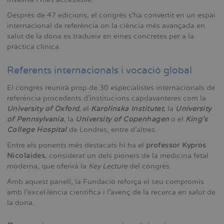
Després de 47 edicions, el congrés s’ha convertit en un espai
internacional de referència on la ciència més avançada en
salut de la dona es tradueix en eines concretes per a la
pràctica clínica.
Referents internacionals i vocació global
El congrés reunirà prop de 30 especialistes internacionals de
referència procedents d’institucions capdavanteres com la
University of Oxford
, el
Karolinska Institutet
, la
University
of Pennsylvania
, la
University of Copenhagen
o el
King’s
College Hospital
de Londres, entre d’altres.
Entre els ponents més destacats hi ha el
professor Kypros
Nicolaides
, considerat un dels pioners de la medicina fetal
moderna, que oferirà la
Key Lecture
del congrés.
Amb aquest panell, la Fundació reforça el seu compromís
amb l’excel·lència científica i l’avenç de la recerca en salut de
la dona.