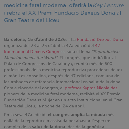
medicina fetal moderna, oferirà la
Key Lecture
i rebrà el XX Premi Fundació Dexeus Dona al
Gran Teatre del Liceu
Barcelona, 15 d’abril de 2026.
- La
Fundació Dexeus Dona
organitza del 23 al 25 d’abril la 47a edició del
47
International Dexeus Congress
, sota el lema
“Reproductive
Medicine meets the World”
. El congrés, que tindrà lloc al
Palau de Congressos de Catalunya, reunirà més de 600
professionals de la medicina reproductiva procedents de tot
el món i es consolida, després de 47 edicions, com una de
les trobades de referència internacional en salut de la dona.
Com a cloenda del congrés, el
profesor Kypros Nicolaides
,
pionero de la medicina fetal moderna, recibirá el XX Premio
Fundación Dexeus Mujer en un acto institucional en el Gran
Teatre del Liceu, la noche del 24 de abril.
En la seva 47a edició,
el congrés amplia la mirada
més
enllà de la reproducció assistida per abastar l’espectre
complet de la
salut de la dona
: des de la
genètica