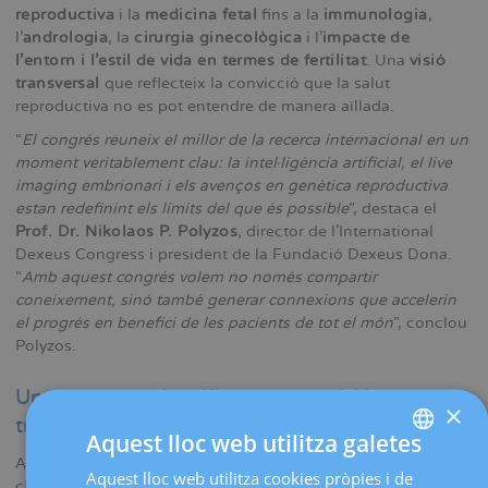
reproductiva
i la
medicina fetal
fins a la
immunologia
,
l’
andrologia
, la
cirurgia ginecològica
i l’
impacte de
l’entorn i l’estil de vida en termes de fertilitat
. Una
visió
transversal
que reflecteix la convicció que la salut
reproductiva no es pot entendre de manera aïllada.
“
El congrés reuneix el millor de la recerca internacional en un
moment veritablement clau: la intel·ligència artificial, el live
imaging embrionari i els avenços en genètica reproductiva
estan redefinint els límits del que és possible
”, destaca el
Prof. Dr. Nikolaos P. Polyzos
, director de l’International
Dexeus Congress i president de la Fundació Dexeus Dona.
“
Amb aquest congrés volem no només compartir
coneixement, sinó també generar connexions que accelerin
el progrés en benefici de les pacients de tot el món
”, conclou
Polyzos.
Un programa científic amb una visió
×
transversal i de futur
Aquest lloc web utilitza galetes
Al llarg de tres dies, el programa abordarà els grans reptes
Aquest lloc web utilitza cookies pròpies i de
SPANISH
clínics i científics en salut de la dona amb un enfocament