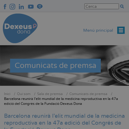
Vés
al
contingut
Menú principal
Comunicats de premsa
Inici
Qui som
Sala de premsa
Comunicats de premsa
Fil
Barcelona reunirà l’elit mundial de la medicina reproductiva en la 47a
edició del Congrés de la Fundació Dexeus Dona
d'Ariadna
Barcelona reunirà l’elit mundial de la medicina
reproductiva en la 47a edició del Congrés de