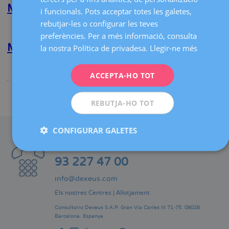
CATALÀ
Moreno
Marina Sumarroca Bordas
i funcionals. Pots acceptar totes les galetes,
Ruiz
ENGLISH
rebutjar-les o configurar les teves
Llegeix més
sobre
preferències. Per a més informació, consulta
Marina
FRENCH
Sumarroca
María G. Palacios Verdú
la nostra Política de privadesa.
Llegir-ne més
Bordas
DEUTSCH
Llegeix més
sobre
ITALIANO
ACCEPTA-HO TOT
María
G.
ESPAÑOL
Palacios
Compartir
REBUTJA-HO TOT
Verdú
CONFIGURAR GALETES
CONTACTE
Telèfon centraleta:
93 227 47 00
info@dexeus.com
Els nostres Centres
|
Allotjament
Consultorio Dexeus S.A.P.
Gran Via Carles III 71-75.
08028
Barcelona.
Espanya