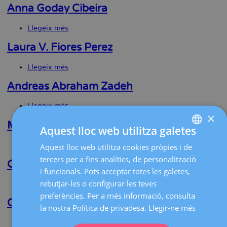
Plancha
Anna Goday Cibeira
Dos
Santos
Llegeix més
sobre
Anna
Goday
Laura V. Fiores Perez
Cibeira
Llegeix més
sobre
Laura
V.
Andreas Abraham Zadeh
Fiores
Perez
Llegeix més
sobre
×
Andreas
Abraham
Marta Colodrón Belío
Aquest lloc web utilitza galetes
Zadeh
Llegeix més
sobre
Aquest lloc web utilitza cookies pròpies i de
SPANISH
Marta
tercers per a fins analítics, de personalització
Colodrón
Candela Pomeraantz
CATALÀ
i funcionals. Pots acceptar totes les galetes,
Belío
ENGLISH
rebutjar-les o configurar les teves
Llegeix més
sobre
Candela
preferències. Per a més informació, consulta
FRENCH
Pomeraantz
Cristina Benito Pedregosa
la nostra Política de privadesa.
Llegir-ne més
DEUTSCH
Llegeix més
sobre