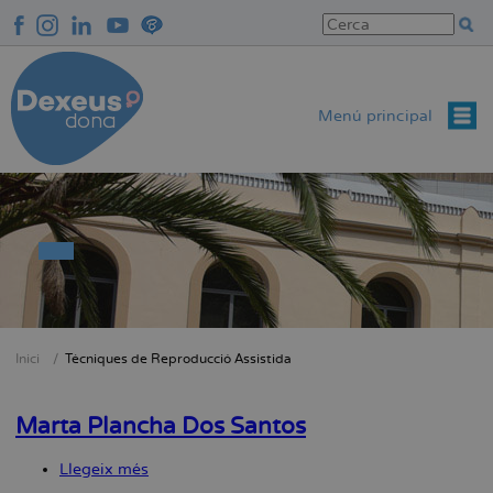
Vés
al
contingut
Menú principal
Inici
Técniques de Reproducció Assistida
Fil
d'Ariadna
Marta Plancha Dos Santos
Llegeix més
sobre
Marta