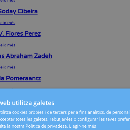
geix més
sobre
Marta
Plancha
oday Cibeira
Dos
Santos
geix més
sobre
Anna
Goday
V. Fiores Perez
Cibeira
geix més
sobre
Laura
V.
as Abraham Zadeh
Fiores
Perez
geix més
sobre
Andreas
Abraham
la Pomeraantz
Zadeh
geix més
sobre
Candela
Pomeraantz
na Benito Pedregosa
web utilitza galetes
ilitza cookies pròpies i de tercers per a fins analítics, de personali
geix més
sobre
Cristina
cceptar totes les galetes, rebutjar-les o configurar les teves prefe
Benito
a B. Miguens
ta la nostra Política de privadesa.
Llegir-ne més
Pedregosa