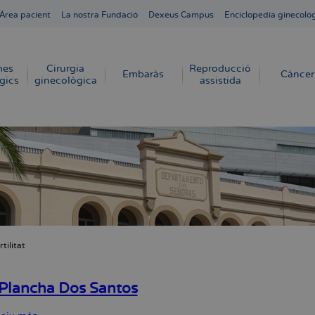
Área pacient
La nostra Fundació
Dexeus Campus
Enciclopedia ginecoló
mes
Cirurgia
Reproducció
Embaràs
Càncer
gics
ginecològica
assistida
rtilitat
dna
Plancha Dos Santos