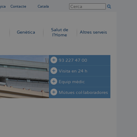
gica
Contacte
Català
Salut de
Genètica
Altres serveis
l'Home
93 227 47 00
Visita en 24 h
Equip mèdic
Mútues col·laboradores