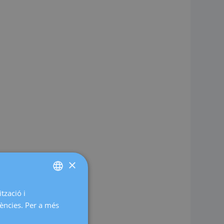
×
tzació i
SPANISH
rències. Per a més
CATALÀ