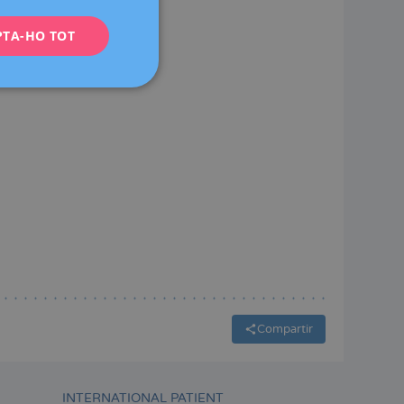
ENGLISH
PTA-HO TOT
FRENCH
DEUTSCH
ITALIANO
ESPAÑOL
Compartir
INTERNATIONAL PATIENT