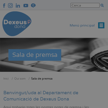
Vés
al
contingut
Menú principal
Sala de premsa
Inici
Qui som
Sala de premsa
Fil
d'Ariadna
Benvingut/uda al Departament de
Comunicació de Dexeus Dona
Aquí trobaràs totes les nostres notes de premsa i les