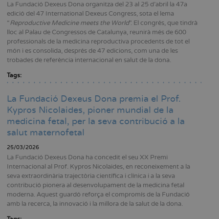
La Fundació Dexeus Dona organitza del 23 al 25 d’abril la 47a
edició del 47 International Dexeus Congress, sota el lema
“
Reproductive Medicine meets the World
”. El congrés, que tindrà
lloc al Palau de Congressos de Catalunya, reunirà més de 600
professionals de la medicina reproductiva procedents de tot el
món i es consolida, després de 47 edicions, com una de les
trobades de referència internacional en salut de la dona.
Tags:
La Fundació Dexeus Dona premia el Prof.
Kypros Nicolaides, pioner mundial de la
medicina fetal, per la seva contribució a la
salut maternofetal
25/03/2026
La Fundació Dexeus Dona ha concedit el seu XX Premi
Internacional al Prof. Kypros Nicolaides, en reconeixement a la
seva extraordinària trajectòria científica i clínica i a la seva
contribució pionera al desenvolupament de la medicina fetal
moderna. Aquest guardó reforça el compromís de la Fundació
amb la recerca, la innovació i la millora de la salut de la dona.