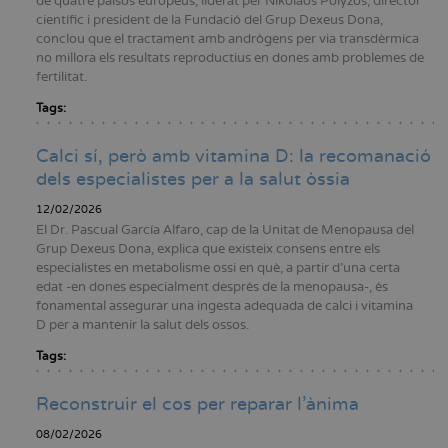
de quatre països europeus, liderat per Nikolaos Polyzos, director
científic i president de la Fundació del Grup Dexeus Dona,
conclou que el tractament amb andrògens per via transdèrmica
no millora els resultats reproductius en dones amb problemes de
fertilitat.
Tags:
Calci sí, però amb vitamina D: la recomanació
dels especialistes per a la salut òssia
12/02/2026
El Dr. Pascual García Alfaro, cap de la Unitat de Menopausa del
Grup Dexeus Dona, explica que existeix consens entre els
especialistes en metabolisme ossi en què, a partir d'una certa
edat -en dones especialment després de la menopausa-, és
fonamental assegurar una ingesta adequada de calci i vitamina
D per a mantenir la salut dels ossos.
Tags:
Reconstruir el cos per reparar l’ànima
08/02/2026