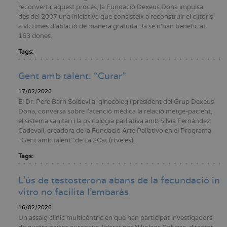
reconvertir aquest procés, la Fundació Dexeus Dona impulsa
des del 2007 una iniciativa que consisteix a reconstruir el clítoris
a víctimes d'ablació de manera gratuïta. Ja se n'han beneficiat
163 dones.
Tags:
Gent amb talent: “Curar”
17/02/2026
El Dr. Pere Barri Soldevila, ginecòleg i president del Grup Dexeus
Dona, conversa sobre l’atenció mèdica la relació metge-pacient,
el sistema sanitari i la psicologia pal·liativa amb Sílvia Fernández
Cadevall, creadora de la Fundació Arte Paliativo en el Programa
“Gent amb talent” de La 2Cat (rtve.es).
Tags:
L’ús de testosterona abans de la fecundació in
vitro no facilita l’embaràs
16/02/2026
Un assaig clínic multicèntric en què han participat investigadors