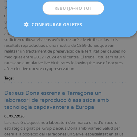
sense recórrer a la donació
REBUTJA-HO TOT
02/07/2026
Un grup d'investigadors del Servei de Medicina de la Reproducció
CONFIGURAR GALETES
de Dexeus Dona ha realitzat un ampli estudi retrospectiu que
analitza quina és la taxa de retorn -percentatge de pacients que
sol·liciten utilitzar els seus ovòcits després de vitrificar-los- i els
resultats reproductius d'una mostra de 1859 dones que van
realitzar un tractament de preservació de la fertilitat per causes no
mèdiques entre 2012 i 2024 en el centre. El treball, titulat “Return
rates and cumulative live birth rates following the use of oocytes
after elective oocyte cryopreservation.
Tags:
Dexeus Dona estrena a Tarragona un
laboratori de reproducció assistida amb
tecnologia capdavantera a Europa
03/06/2026
La creació d’aquest nou laboratori s’emmarca dins d'un acord
estratègic signat pel Grup Dexeus Dona amb Viamed Salud per
oferir a la població del Tarragonès un Servei especialitzat en salut