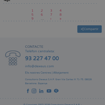
Tags:
Pàgina
1
Pàgina
2
Pàgina
3
Pàgina
4
actual
Pàgina
5
Pàgina
6
Pàgina
7
Pàgina
8
Paginació
Pàgina
9
…
Pàgina
›
Última
»
següent
pàgina
Compartir
CONTACTE
Telèfon centraleta:
93 227 47 00
info@dexeus.com
Els nostres Centres
|
Allotjament
Consultorio Dexeus S.A.P.
Gran Via Carles III 71-75.
08028
Barcelona.
Espanya
© Copyright 2007-2026 Consultorio Dexeus S.A.P. -