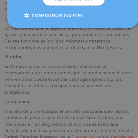
olvidado), estarían detrás de un olor inusual en la
menstruación.
CONFIGURAR GALETES
La duración
Lo habitual es que la regla dure entre 3 y 7 días. Si pasas de
8, consulta con un especialista, pero también si son menos.
Causas funcionales (pólipos, miomas) o trastornos
endocrinológicos pueden estar detrás, dice Núria Parera.
El dolor
En la mayoría de los casos, el dolor menstrual se
corresponde con contracciones que se producen en el útero,
pero en otros puede esconder patologías ginecológicas.
Consulta si el dolor es incapacitante y no cede con
analgésicos.
La ausencia
Más allá de un embarazo, el periodo desaparece por estrés,
cambios de peso o ejercicio físico excesivo. Y, claro, por
menopausia, “un diagnóstico clínico que se establece
después de que haya pasado un año entero sin regla”, detalla
Rafael Sánchez Borrego
, de la
Fundación para el Estudio de