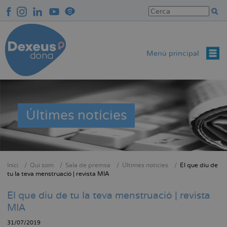
Vés
al
contingut
Menú principal
Últimes notícies
Inici
Qui som
Sala de premsa
Últimes notícies
El que diu de
Fil
tu la teva menstruació | revista MIA
d'Ariadna
El que diu de tu la teva menstruació | revista
MIA
31/07/2019