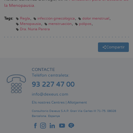
la Menopausia
.
Tags:
Regla
infección ginecológica
dolor menstrual
Menopausia
menstruación
pólipos
Dra. Núria Parera
Compartir
CONTACTE
Telèfon centraleta:
93 227 47 00
info@dexeus.com
Els nostres Centres
|
Allotjament
Consultorio Dexeus S.A.P.
Gran Via Carles III 71-75.
08028
Barcelona.
Espanya