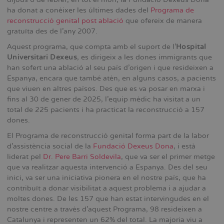
ha donat a conèixer les últimes dades del
Programa de
reconstrucció genital post ablació
que ofereix de manera
gratuïta des de l’any 2007.
Aquest programa, que compta amb el suport de l'
Hospital
Universitari Dexeus
, es dirigeix a les dones immigrants que
han sofert una ablació al seu país d'origen i que resideixen a
Espanya, encara que també atén, en alguns casos, a pacients
que viuen en altres països. Des que es va posar en marxa i
fins al 30 de gener de 2025, l'equip mèdic ha visitat a un
total de 225 pacients i ha practicat la reconstrucció a 157
dones.
El Programa de reconstrucció genital forma part de la labor
d'assistència social de la
Fundació Dexeus Dona
, i està
liderat pel
Dr. Pere Barri Soldevila
, que va ser el primer metge
que va realitzar aquesta intervenció a Espanya. Des del seu
inici, va ser una iniciativa pionera en el nostre país, que ha
contribuït a donar visibilitat a aquest problema i a ajudar a
moltes dones. De les 157 que han estat intervingudes en el
nostre centre a través d’aquest Programa, 98 resideixen a
Catalunya i representen un 62% del total. La majoria viu a