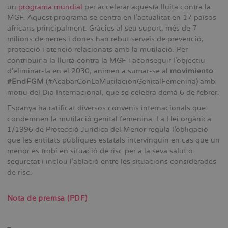
un
programa mundial
per accelerar aquesta lluita contra la
MGF. Aquest programa se centra en l'actualitat en 17 països
africans principalment. Gràcies al seu suport, més de 7
milions de nenes i dones han rebut serveis de prevenció,
protecció i atenció relacionats amb la mutilació. Per
contribuir a la lluita contra la MGF i aconseguir l'objectiu
d'eliminar-la en el 2030, animen a sumar-se al
movimiento
#EndFGM
(#AcabarConLaMutilaciónGenitalFemenina) amb
motiu del Dia Internacional, que se celebra demà 6 de febrer.
Espanya ha ratificat diversos convenis internacionals que
condemnen la mutilació genital femenina. La Llei orgànica
1/1996 de Protecció Jurídica del Menor regula l'obligació
que les entitats públiques estatals intervinguin en cas que un
menor es trobi en situació de risc per a la seva salut o
seguretat i inclou l'ablació entre les situacions considerades
de risc.
Nota de premsa (PDF)