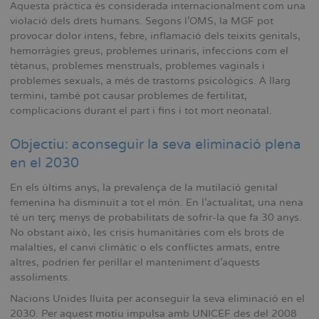
Aquesta pràctica és considerada internacionalment com una
violació dels drets humans. Segons l'OMS, la MGF pot
provocar dolor intens, febre, inflamació dels teixits genitals,
hemorràgies greus, problemes urinaris, infeccions com el
tètanus, problemes menstruals, problemes vaginals i
problemes sexuals, a més de trastorns psicològics. A llarg
termini, també pot causar problemes de fertilitat,
complicacions durant el part i fins i tot mort neonatal.
Objectiu: aconseguir la seva eliminació plena
en el 2030
En els últims anys, la prevalença de la mutilació genital
femenina ha disminuït a tot el món. En l'actualitat, una nena
té un terç menys de probabilitats de sofrir-la que fa 30 anys.
No obstant això, les crisis humanitàries com els brots de
malalties, el canvi climàtic o els conflictes armats, entre
altres, podrien fer perillar el manteniment d'aquests
assoliments.
Nacions Unides lluita per aconseguir la seva eliminació en el
2030. Per aquest motiu impulsa amb UNICEF des del 2008