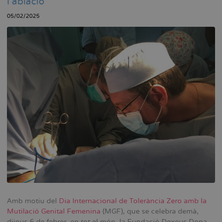
l’ablació
05/02/2025
Amb motiu del
Dia Internacional de Tolerància Zero amb la
Mutilació Genital Femenina
(MGF), que se celebra demà,
dijous 6 de febrer, en tot el món, la Fundació Dexeus Dona