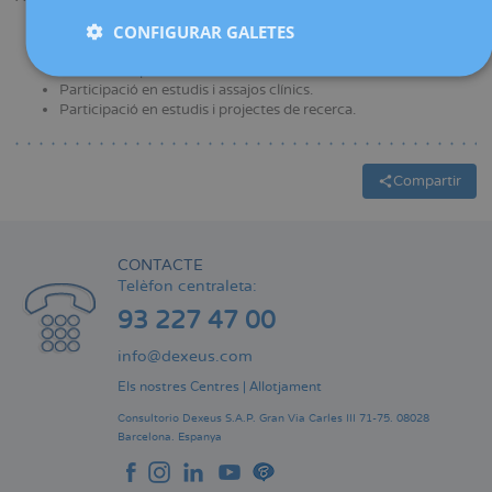
CONFIGURAR GALETES
Presentació de ponències, comunicacions i pòsters en
congressos i cursos nacionals i internacionals.
Nombroses publicacions en revistes nacionals i internacionals.
Participació en estudis i assajos clínics.
Participació en estudis i projectes de recerca.
Compartir
CONTACTE
Telèfon centraleta:
93 227 47 00
info@dexeus.com
Els nostres Centres
|
Allotjament
Consultorio Dexeus S.A.P.
Gran Via Carles III 71-75.
08028
Barcelona.
Espanya