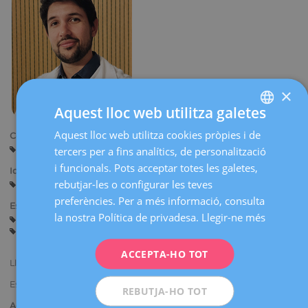
×
Aquest lloc web utilitza galetes
Aquest lloc web utilitza cookies pròpies i de
SPANISH
Centres:
Sant Cugat
tercers per a fins analítics, de personalització
CATALÀ
i funcionals. Pots acceptar totes les galetes,
Idiomes:
ENGLISH
rebutjar-les o configurar les teves
Castellà
Català
preferències. Per a més informació, consulta
FRENCH
Especialitats:
la nostra Política de privadesa.
Llegir-ne més
Assessorament abans de l'Embaràs
Embaràs i Part
DEUTSCH
Ginecologia General
ITALIANO
ACCEPTA-HO TOT
Llicenciat en Medicina i Cirurgia.
ESPAÑOL
Especialista en Ginecologia i Obstetrícia.
REBUTJA-HO TOT
Activitat científica: