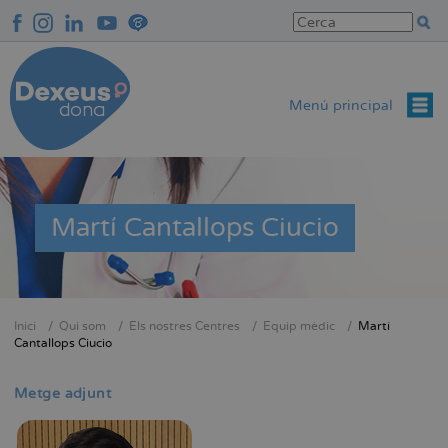
Vés
al
contingut
Menú principal
Martí Cantallops Ciucio
Inici
Qui som
Els nostres Centres
Equip mèdic
Martí
Fil
Cantallops Ciucio
d'Ariadna
Metge adjunt