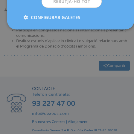
REBUTJA-HO TOT
Grau en Ciències Biomèdiques. Universitat de Barcelona.
Activitat científica:
CONFIGURAR GALETES
Publica articles en revistes especialitzades nacionals i
internacionals.
Participa en congressos nacionals i internacionals presentant
comunicacions.
Realitza estudis d’aplicació clínica i divulgació relacionats amb
el Programa de Donació d’oòcits i embrions.
Compartir
CONTACTE
Telèfon centraleta:
93 227 47 00
info@dexeus.com
Els nostres Centres
|
Allotjament
Consultorio Dexeus S.A.P.
Gran Via Carles III 71-75.
08028