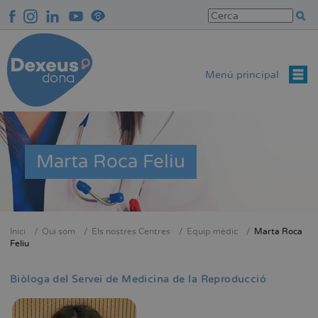
Vés
al
contingut
Menú principal
Marta Roca Feliu
Inici
Qui som
Els nostres Centres
Equip mèdic
Marta Roca
Fil
Feliu
d'Ariadna
Biòloga del Servei de Medicina de la Reproducció