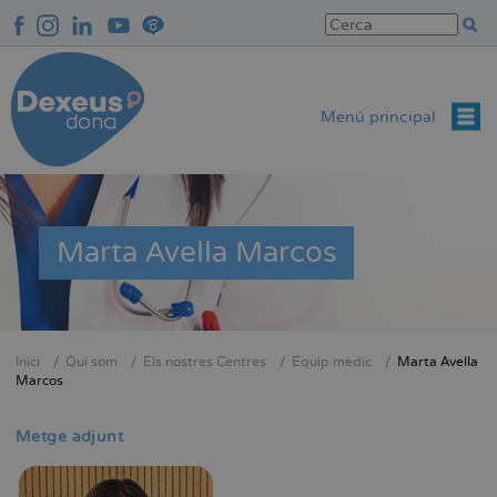
Vés
al
contingut
Menú principal
Marta Avella Marcos
Inici
Qui som
Els nostres Centres
Equip mèdic
Marta Avella
Fil
Marcos
d'Ariadna
Metge adjunt