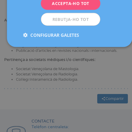
Diploma d'especialització/diploma de postgrau Patologia
ITALIANO
ACCEPTA-HO TOT
Mamària i Senología. Universitat de Barcelona.
Ecografia clínica.
ESPAÑOL
REBUTJA-HO TOT
Activitat científica:
Assistència a diferents cursos de formació.
CONFIGURAR GALETES
Presentació de comunicacions i pòsters en congressos
nacionals i internacionals en l'àmbit de la Radiologia,
Diagnòstic per la imatge, Ginecologia i Obstetrícia.
Publicació d'articles en revistes nacionals i internacionals.
Pertinença a societats mèdiques i/o científiques:
Societat Veneçolana de Mastologia.
Societat Veneçolana de Radiologia.
Col·legi Interamericà de Radiologia.
Compartir
CONTACTE
Telèfon centraleta: