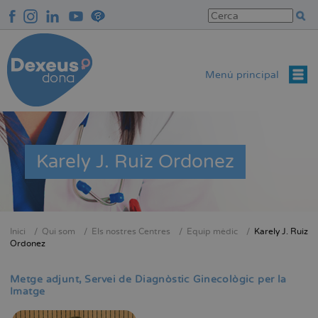
Vés
al
contingut
Menú principal
Karely J. Ruiz Ordonez
Inici
Qui som
Els nostres Centres
Equip mèdic
Karely J. Ruiz
Fil
Ordonez
d'Ariadna
Metge adjunt
Servei de Diagnòstic Ginecològic per la
Imatge