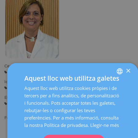
Centres:
×
Reus
Aquest lloc web utilitza galetes
Idiomes:
Aquest lloc web utilitza cookies pròpies i de
SPANISH
Castellà
Anglès
tercers per a fins analítics, de personalització
Especialitats:
CATALÀ
i funcionals. Pots acceptar totes les galetes,
Diagnòstic Ginecològic per la Imatge
ENGLISH
rebutjar-les o configurar les teves
preferències. Per a més informació, consulta
Formació acadèmica:
FRENCH
la nostra Política de privadesa.
Llegir-ne més
Llicenciada en Medicina. Facultat de Medicina. Escola “Luis
DEUTSCH
Razzetti”. Universitat Central de Veneçuela.