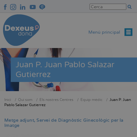
Vés
al
contingut
Menú principal
Juan P. Juan Pablo Salazar
Gutierrez
Inici
Qui som
Els nostres Centres
Equip mèdic
Juan P. Juan
Fil
Pablo Salazar Gutierrez
d'Ariadna
Metge adjunt
Servei de Diagnòstic Ginecològic per la
Imatge