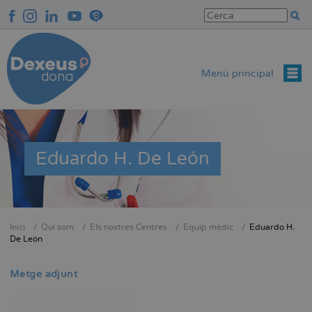
Vés
al
contingut
Menú principal
Eduardo H. De León
Inici
Qui som
Els nostres Centres
Equip mèdic
Eduardo H.
Fil
De León
d'Ariadna
Metge adjunt