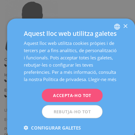
×
Aquest lloc web utilitza galetes
Aquest lloc web utilitza cookies pròpies i de
SPANISH
tercers per a fins analítics, de personalització
CATALÀ
i funcionals. Pots acceptar totes les galetes,
Centres:
ENGLISH
rebutjar-les o configurar les teves
Manresa
preferències. Per a més informació, consulta
FRENCH
Idiomes:
la nostra Política de privadesa.
Llegir-ne més
Castellà
DEUTSCH
Especialitats:
ITALIANO
ACCEPTA-HO TOT
Ginecologia General
ESPAÑOL
Llicenciat en Medicina i Cirurgia.
REBUTJA-HO TOT
Especialista en Ginecologia i Obstetrícia.
CONFIGURAR GALETES
Participa en congressos nacionals i internacionals presentant
ponències i comunicacions.