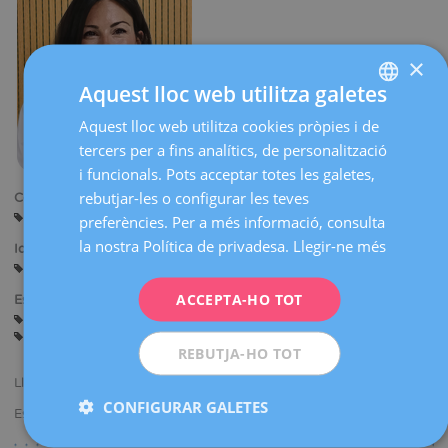
×
Aquest lloc web utilitza galetes
Aquest lloc web utilitza cookies pròpies i de
SPANISH
tercers per a fins analítics, de personalització
CATALÀ
i funcionals. Pots acceptar totes les galetes,
ENGLISH
rebutjar-les o configurar les teves
Centres:
Barcelona
Midlife (Barcelona)
preferències. Per a més informació, consulta
FRENCH
la nostra Política de privadesa.
Llegir-ne més
Idiomes:
DEUTSCH
Castellà
Anglès
Francès
ITALIANO
ACCEPTA-HO TOT
Especialitats:
Assessorament abans de l'Embaràs
Embaràs i Part
ESPAÑOL
Ginecologia General
REBUTJA-HO TOT
Llicenciada en Medicina i Cirurgia.
CONFIGURAR GALETES
Especialista en Ginecologia i Obstetrícia.