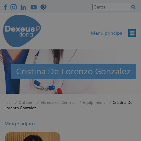
Vés
al
contingut
Menú principal
Cristina De Lorenzo Gonzalez
Inici
Qui som
Els nostres Centres
Equip mèdic
Cristina De
Fil
Lorenzo Gonzalez
d'Ariadna
Metge adjunt