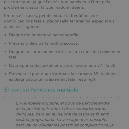
els correspon, ja que l’estrès que pateixen a l’úter pels
problemes d’espai fa que madurin abans.
En tots els casos, per disminuir la freqüència de
complicacions fetals, s’aconsella fer atenció especial als
aspectes següents:
Diagnòstic primerenc per ecografia.
Prevenció dels parts molt precoços.
Diagnòstic i tractament de les restriccions del creixement
fetal.
Data òptima de naixement, entre la setmana 37 i la 38.
Provocar el part quan s’arriba a la setmana 39, o abans si
es diagnostica un creixement fetal restringit.
El part en l’embaràs múltiple
En l’embaràs múltiple, el tipus de part dependrà
de la posició dels fetus i de les consideracions
clíniques, però en la majoria de casos es fa amb
cesària programada. La via vaginal és possible,
però cal no oblidar les possibles complicacions, ja