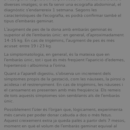
diverses imatges; si es fa servir una ecografia abdominal, el
diagnòstic s’endarrereix 1 setmana. Segons les
característiques de l’ecografia, es podrà confirmar també el
tipus d’embaràs geminat.
L’augment de pes de la dona amb embaràs geminat és
superior al de l’embaràs únic: en general, d’aproximadament
14-15 kg. En cas de trigèmins, l’augment de pes és més
acusat: entre 19 i 23 kg.
La simptomatologia, en general, és la mateixa que en
l’embaràs únic, tot i que és més freqüent l’aparició d’edemes,
hipertensió i albúmina a l’orina.
Quant a l’aparell digestiu, s’observa un increment dels
símptomes propis de la gestació, com les nàusees, la pirosi o
acidesa i el restrenyiment. En cas de trigèmins, les nàusees i
el cansament es presenten amb més freqüència. Els remeis
de tots aquests símptomes són semblants als de l’embaràs
únic.
Possiblement l’úter és l’òrgan que, lògicament, experimenta
més canvis per poder donar cabuda a dos o més fetus.
Aquest creixement extra ja queda palès a partir dels 7 mesos,
moment en què el volum de l’embaràs geminat equival al