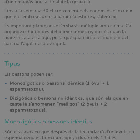
d’un embaràs únic al final de la gestació.
Fins a la setmana 30 el creixement dels nadons és el mateix
que en l’embaràs únic; a partir d’aleshores, s’alenteix.
És important plantejar-se l’embaràs múltiple amb calma. Cal
organitzar-ho tot des del primer trimestre, que és quan la
mare encara està àgil, per a què quan arribi el moment del
part no l’agafi desprevinguda.
Tipus
Els bessons poden ser:
Monozigòtics o bessons idèntics (1 òvul + 1
espermatozou).
Dizigòtics o bessons no idèntics, que són els que en
castellà s’anomenen "mellizos" (2 òvuls + 2
espermatozous).
Monozigòtics o bessons idèntics
Són els casos en què després de la fecundació d’un òvul i un
espermatozou es forma un zigot, i durant els 14 dies