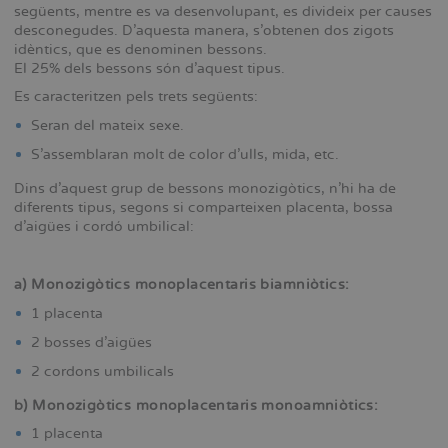
següents, mentre es va desenvolupant, es divideix per causes
desconegudes. D’aquesta manera, s’obtenen dos zigots
idèntics, que es denominen bessons.
El 25% dels bessons són d’aquest tipus.
Es caracteritzen pels trets següents:
Seran del mateix sexe.
S’assemblaran molt de color d’ulls, mida, etc.
Dins d’aquest grup de bessons monozigòtics, n’hi ha de
diferents tipus, segons si comparteixen placenta, bossa
d’aigües i cordó umbilical:
a) Monozigòtics monoplacentaris biamniòtics:
1 placenta
2 bosses d’aigües
2 cordons umbilicals
b) Monozigòtics monoplacentaris monoamniòtics:
1 placenta