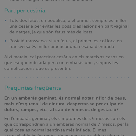
Part per cesària:
Tots dos fetus, en podàlica, o el primer: sempre és millor
una cesària per evitar les possibles lesions en part vaginal
de natges, ja que són fetus més delicats.
Posició transversa: si un fetus, el primer, es col·loca en
transversa és millor practicar una cesària d’entrada.
Així mateix, cal practicar cesària en els mateixos casos en
què estigui indicada per a un embaràs únic, segons les
complicacions que es presentin.
Preguntes freqüents
En un embaràs geminat, és normal notar inflor de peus,
mals d’esquena i de cintura, despertar-se per culpa de
dolors, rampes, etc., al cap de 5 mesos de gestació?
En l’embaràs geminat, els símptomes dels 5 mesos són els
que correspondrien a un embaràs normal de 7 mesos, per la
qual cosa és normal sentir-se més inflada. El més
aconsellable és fer repòs, de manera que caldria valorar la