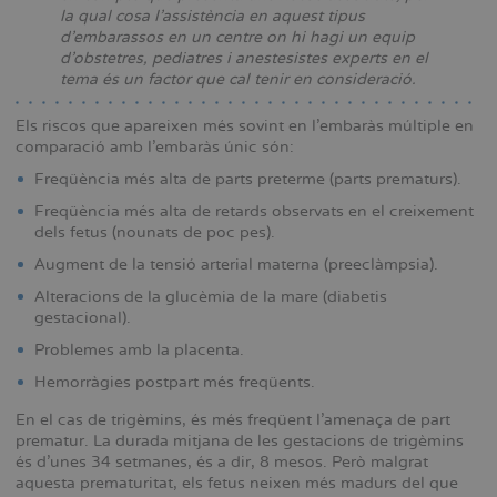
la qual cosa l’assistència en aquest tipus
d’embarassos en un centre on hi hagi un equip
d’obstetres, pediatres i anestesistes experts en el
tema és un factor que cal tenir en consideració.
Els riscos que apareixen més sovint en l’embaràs múltiple en
comparació amb l’embaràs únic són:
Freqüència més alta de parts preterme (parts prematurs).
Freqüència més alta de retards observats en el creixement
dels fetus (nounats de poc pes).
Augment de la tensió arterial materna (preeclàmpsia).
Alteracions de la glucèmia de la mare (diabetis
gestacional).
Problemes amb la placenta.
Hemorràgies postpart més freqüents.
En el cas de trigèmins, és més freqüent l’amenaça de part
prematur. La durada mitjana de les gestacions de trigèmins
és d’unes 34 setmanes, és a dir, 8 mesos. Però malgrat
aquesta prematuritat, els fetus neixen més madurs del que