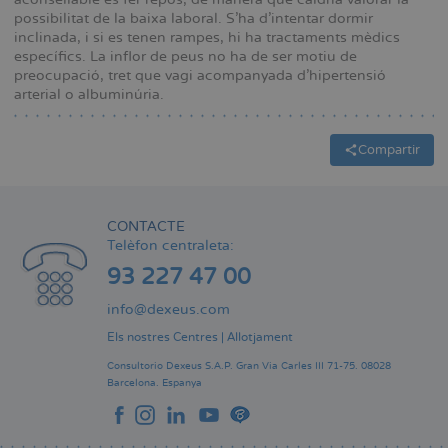
possibilitat de la baixa laboral. S’ha d’intentar dormir
inclinada, i si es tenen rampes, hi ha tractaments mèdics
específics. La inflor de peus no ha de ser motiu de
preocupació, tret que vagi acompanyada d’hipertensió
arterial o albuminúria.
Compartir
CONTACTE
Telèfon centraleta:
93 227 47 00
info@dexeus.com
Els nostres Centres
|
Allotjament
Consultorio Dexeus S.A.P.
Gran Via Carles III 71-75.
08028
Barcelona.
Espanya