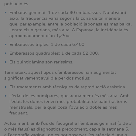
població és:
Embaràs geminat: 1 de cada 80 embarassos. No obstant
això, la freqüència varia segons la zona de tal manera
que, per exemple, entre la població japonesa és més baixa,
i entre els nigerians, més alta. A Espanya, la incidència és
aproximadament d’un 1,25%.
Embarassos triples: 1 de cada 6.400.
Embarassos quàdruples: 1 de cada 52.000.
Els quintigèmins són raríssims.
Tanmateix, aquest tipus d’embarassos han augmentat
significativament avui dia per dos motius:
Els tractaments amb tècniques de reproducció assistida.
L’edat de les primípares, que actualment és més alta. Amb
l’edat, les dones tenen més probabilitat de patir trastorns
menstruals, per la qual cosa l’ovulació doble és més
freqüent.
Actualment, amb l’ús de l’ecografia l’embaràs geminat (o de 3
o més fetus) es diagnostica precoçment, cap a la setmana 5,
a l’ecografia vaginal, on es pot observar l’existència d’una o