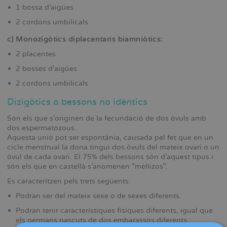
1 bossa d’aigües
2 cordons umbilicals
c) Monozigòtics diplacentaris biamniòtics:
2 placentes
2 bosses d’aigües
2 cordons umbilicals
Dizigòtics o bessons no idèntics
Són els que s’originen de la fecundació de dos òvuls amb
dos espermatozous.
Aquesta unió pot ser espontània, causada pel fet que en un
cicle menstrual la dona tingui dos òvuls del mateix ovari o un
òvul de cada ovari. El 75% dels bessons són d’aquest tipus i
són els que en castellà s’anomenen "mellizos".
Es caracteritzen pels trets següents:
Podran ser del mateix sexe o de sexes diferents.
Podran tenir característiques físiques diferents, igual que
els germans nascuts de dos embarassos diferents.