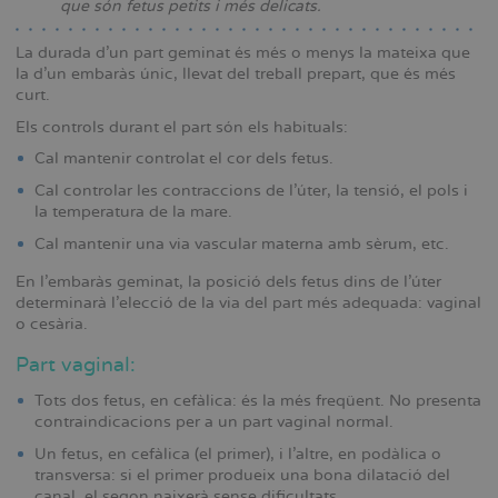
que són fetus petits i més delicats.
La durada d’un part geminat és més o menys la mateixa que
la d’un embaràs únic, llevat del treball prepart, que és més
curt.
Els controls durant el part són els habituals:
Cal mantenir controlat el cor dels fetus.
Cal controlar les contraccions de l’úter, la tensió, el pols i
la temperatura de la mare.
Cal mantenir una via vascular materna amb sèrum, etc.
En l’embaràs geminat, la posició dels fetus dins de l’úter
determinarà l’elecció de la via del part més adequada: vaginal
o cesària.
Part vaginal:
Tots dos fetus, en cefàlica: és la més freqüent. No presenta
contraindicacions per a un part vaginal normal.
Un fetus, en cefàlica (el primer), i l’altre, en podàlica o
transversa: si el primer produeix una bona dilatació del
canal, el segon naixerà sense dificultats.