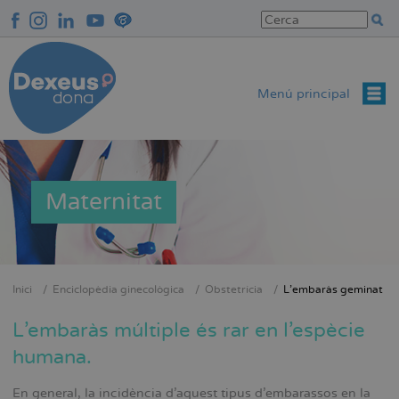
Vés
al
contingut
Menú principal
Maternitat
Inici
Enciclopèdia ginecològica
Obstetrícia
L’embaràs geminat
Fil
d'Ariadna
L’embaràs múltiple és rar en l’espècie
humana.
En general, la incidència d’aquest tipus d’embarassos en la