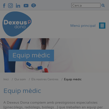
Vés
al
contingut
Menú principal
Equip mèdic
Inici
Qui som
Els nostres Centres
Equip mèdic
Fil
d'Ariadna
Equip mèdic
A Dexeus Dona comptem amb prestigiosos especialistes
(ginecòlegs, radiòlegs, biòlegs...) que treballen en equip per