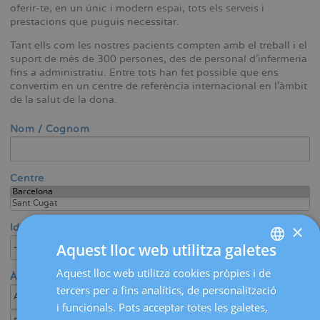
oferir-te, en un únic i modern espai, tots els serveis i
prestacions que puguis necessitar.
Tant ells com les nostres pacients compten amb el treball i el
suport de més de 300 persones, des de personal d'infermeria
fins a administratiu. Entre tots han fet possible que ens
convertim en un centre de referència internacional en l'àmbit
de la salut de la dona.
Nom / Cognom
Centre
×
Idioma
Aquest lloc web utilitza galetes
Aquest lloc web utilitza cookies pròpies i de
SPANISH
Àrea mèdica / Especialitat
tercers per a fins analítics, de personalització
CATALÀ
i funcionals. Pots acceptar totes les galetes,
ENGLISH